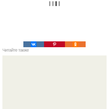
Читайте также
Заливной пирог с зелёным луком и яйцом.