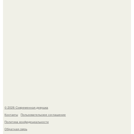
Бывшая актриса для самых взрослых амаранта Хэнк
стала сенатором в Колумбии.
Рацион 1400 калорий.
© 2026 Современная девушка
Контакты
Пользовательское соглашение
Политика конфидециальности
Обратная связь