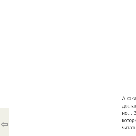
А как
доста
но… З
котор
⇦
читать