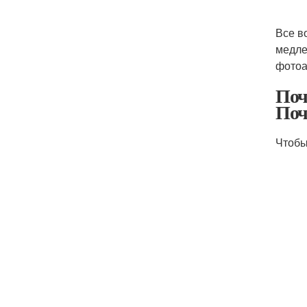
Все в
медле
фотоа
Поч
Поч
Чтобы