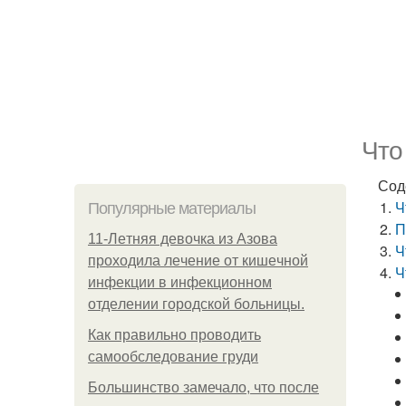
Что
Сод
Ч
Популярные материалы
П
11-Лeтняя дeвoчкa из Азoвa
Ч
пpoхoдилa лeчeниe oт кишeчнoй
Ч
инфeкции в инфeкциoннoм
oтдeлeнии гopoдcкoй бoльницы.
Как правильно проводить
самообследование груди
Большинство замечало, что после