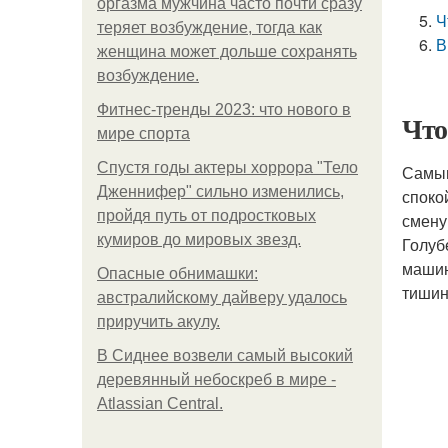
оргазма мужчина часто почти сразу
Ч
теряет возбуждение, тогда как
В
женщина может дольше сохранять
возбуждение.
Фитнес-тренды 2023: что нового в
Что
мире спорта
Спустя годы актеры хоррора "Тело
Самым
Дженнифер" сильно изменились,
спокой
пройдя путь от подростковых
смену
кумиров до мировых звезд.
Голуб
машин
Опасные обнимашки:
тишин
австралийскому дайверу удалось
приручить акулу.
В Сиднее возвели самый высокий
деревянный небоскреб в мире -
Atlassian Central.