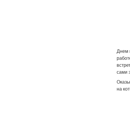
Днем 
работ
встре
сами 
Оказы
на ко