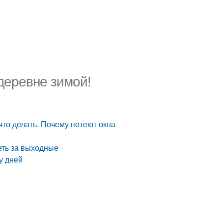
деревне зимой!
что делать. Почему потеют окна
петь за выходные
у дней