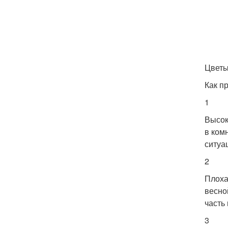
Цветы
Как п
1
Высок
в ком
ситуа
2
Плоха
весно
часть
3