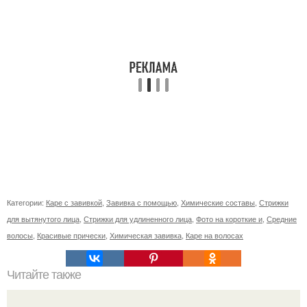
Категории:
Каре с завивкой
,
Завивка с помощью
,
Химические составы
,
Стрижки
для вытянутого лица
,
Стрижки для удлиненного лица
,
Фото на короткие и
,
Средние
волосы
,
Красивые прически
,
Химическая завивка
,
Каре на волосах
Читайте также