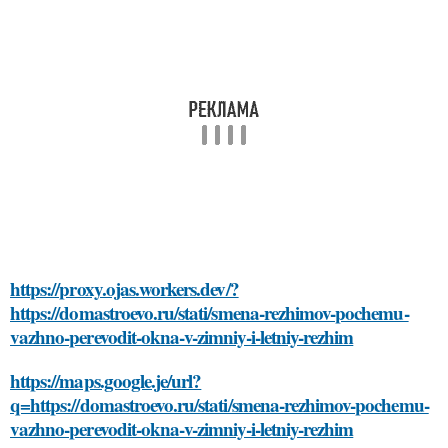
https://proxy.ojas.workers.dev/?
https://domastroevo.ru/stati/smena-rezhimov-pochemu-
vazhno-perevodit-okna-v-zimniy-i-letniy-rezhim
https://maps.google.je/url?
q=https://domastroevo.ru/stati/smena-rezhimov-pochemu-
vazhno-perevodit-okna-v-zimniy-i-letniy-rezhim