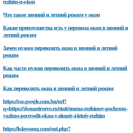
rezhim-u-okon
Что такое зимний и летний режим у окон
Какие преимущества есть у перевода окон в зимний и
летний режим
Зачем нужно переводить окна в зимний и летний
режим
Как часто нужно переводить окна в зимний и летний
режим
Как переводить окна в зимний и летний режим
https://cse.google.com.bn/url?
q=https://domastroevo.ru/stati/smena-rezhimov-pochemu-
vazhno-perevodit-okna-v-zimniy-i-letniy-rezhim
https://lolayoung.com/out.php?