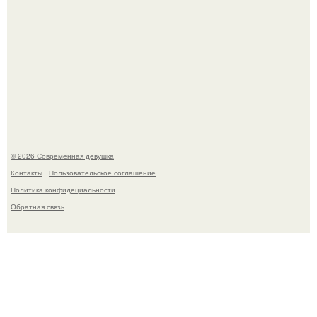
Итальяно веро: Орнелла мути упаковала чемоданы и
готовится обзавестись красным паспортом.
© 2026 Современная девушка
Контакты
Пользовательское соглашение
Политика конфидециальности
Обратная связь