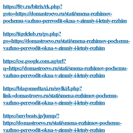
https://8tv.ru/bitrix/rk.php?
goto=https://domastroevo.ru/stati/smena-rezhimov-
pochemu-vazhno-perevodit-okna-v-zimniy-i-letniy-rezhim
https://tigelclub.ru/go.php?
go=https://domastroevo.ru/stati/smena-rezhimov-pochemu-
vazhno-perevodit-okna-v-zimniy-i-letniy-rezhim
https://cse.google.com.ag/url?
q=https://domastroevo.ru/stati/smena-rezhimov-pochemu-
vazhno-perevodit-okna-v-zimniy-i-letniy-rezhim
https://blagomedtaxi.ru/ssylki/l.php?
link=domastroevo.ru/stati/smena-rezhimov-pochemu-
vazhno-perevodit-okna-v-zimniy-i-letniy-rezhim
https://anybeats.jp/jump/?
https://domastroevo.ru/stati/smena-rezhimov-pochemu-
vazhno-perevodit-okna-v-zimniy-i-letniy-rezhim