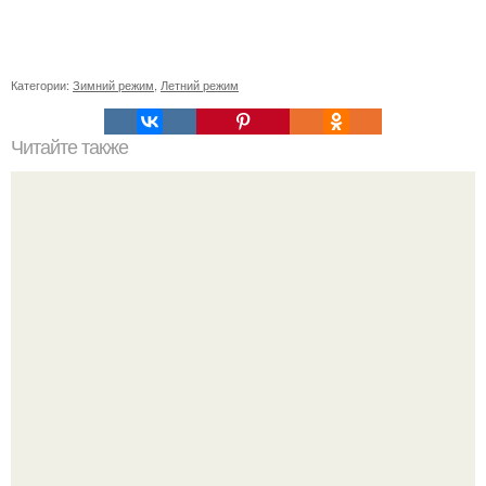
Категории:
Зимний режим
,
Летний режим
Читайте также
Как создать стильную прическу с заколками: подбор
аксессуаров и рекомендации