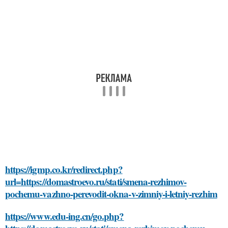
https://igmp.co.kr/redirect.php?
url=https://domastroevo.ru/stati/smena-rezhimov-
pochemu-vazhno-perevodit-okna-v-zimniy-i-letniy-rezhim
https://www.edu-ing.cn/go.php?