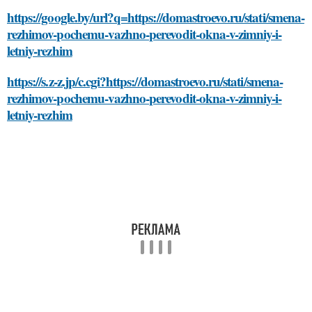
https://google.by/url?q=https://domastroevo.ru/stati/smena-
rezhimov-pochemu-vazhno-perevodit-okna-v-zimniy-i-
letniy-rezhim
https://s.z-z.jp/c.cgi?https://domastroevo.ru/stati/smena-
rezhimov-pochemu-vazhno-perevodit-okna-v-zimniy-i-
letniy-rezhim