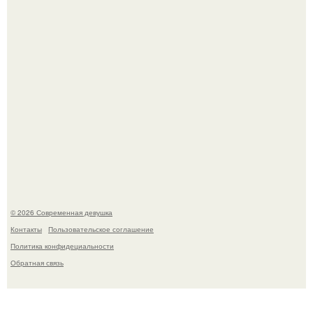
Бывшая актриса для самых взрослых амаранта Хэнк
стала сенатором в Колумбии.
© 2026 Современная девушка
Контакты
Пользовательское соглашение
Политика конфидециальности
Обратная связь