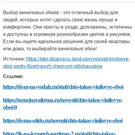
Выбор виниловых обоев - это отличный выбор для
людей, которые хотят сделать свою жизнь проще и
комфортнее. Они просты в уходе, долговечны, эстетичны
и доступны в огромном разнообразии цветов и рисунков.
Если вы ищете идеальное решение для своей квартиры
или дома, то выбирайте виниловые обои!
Источник:
https://idei-dizajna.ru-land.com/novosti/vinilovye-
oboi-protiv-flizelinovyh-chem-oni-otlichayutsya
Ссылки:
https://dom-na-vodah.ru/stati/chto-takoe-vinilovye-oboi
https://semejnayaferma.ru/novosti/chto-takoe-vinilovye-
oboi-0
https://doma-otido.ru/novosti/chto-takoe-vinilovye-oboi
https://jk-na-krasnyh-partizan-2.ru/stati/chto-takoe-