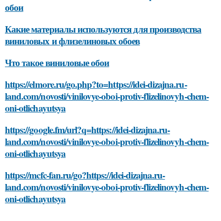
обои
Какие материалы используются для производства
виниловых и флизелиновых обоев
Что такое виниловые обои
https://elmore.ru/go.php?to=https://idei-dizajna.ru-
land.com/novosti/vinilovye-oboi-protiv-flizelinovyh-chem-
oni-otlichayutsya
https://google.fm/url?q=https://idei-dizajna.ru-
land.com/novosti/vinilovye-oboi-protiv-flizelinovyh-chem-
oni-otlichayutsya
https://mcfc-fan.ru/go?https://idei-dizajna.ru-
land.com/novosti/vinilovye-oboi-protiv-flizelinovyh-chem-
oni-otlichayutsya