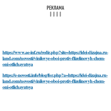
https://www.ae-inf.ru/redir.php?site=https://idei-dizajna.ru-
land.com/novosti/vinilovye-oboi-protiv-flizelinovyh-chem-
oni-otlichayutsya
https://e-novosti.info/blog/for.php?a=https://idei-dizajna.ru-
land.com/novosti/vinilovye-oboi-protiv-flizelinovyh-chem-
oni-otlichayutsya