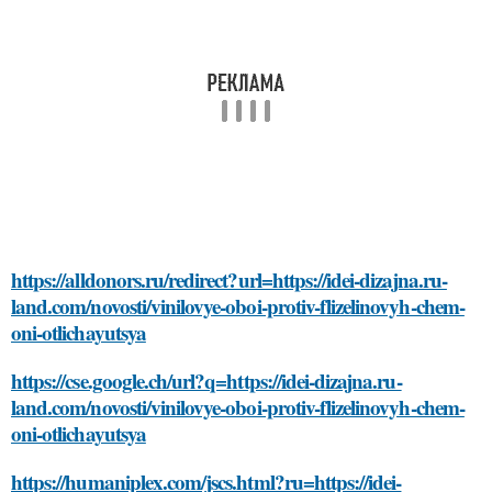
https://alldonors.ru/redirect?url=https://idei-dizajna.ru-
land.com/novosti/vinilovye-oboi-protiv-flizelinovyh-chem-
oni-otlichayutsya
https://cse.google.ch/url?q=https://idei-dizajna.ru-
land.com/novosti/vinilovye-oboi-protiv-flizelinovyh-chem-
oni-otlichayutsya
https://humaniplex.com/jscs.html?ru=https://idei-