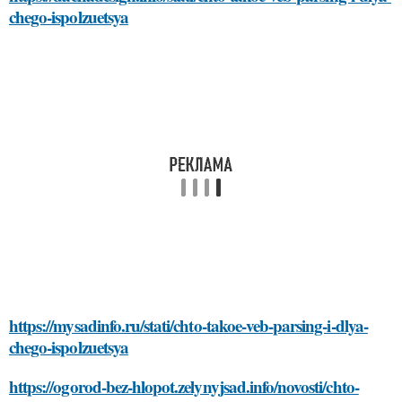
chego-ispolzuetsya
https://mysadinfo.ru/stati/chto-takoe-veb-parsing-i-dlya-
chego-ispolzuetsya
https://ogorod-bez-hlopot.zelynyjsad.info/novosti/chto-