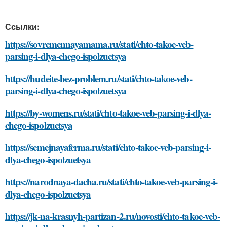
Ссылки:
https://sovremennayamama.ru/stati/chto-takoe-veb-
parsing-i-dlya-chego-ispolzuetsya
https://hudeite-bez-problem.ru/stati/chto-takoe-veb-
parsing-i-dlya-chego-ispolzuetsya
https://by-womens.ru/stati/chto-takoe-veb-parsing-i-dlya-
chego-ispolzuetsya
https://semejnayaferma.ru/stati/chto-takoe-veb-parsing-i-
dlya-chego-ispolzuetsya
https://narodnaya-dacha.ru/stati/chto-takoe-veb-parsing-i-
dlya-chego-ispolzuetsya
https://jk-na-krasnyh-partizan-2.ru/novosti/chto-takoe-veb-