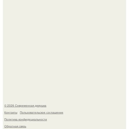
В этой истории не было подпольного кабинета и
"Мастера После Двухнедельных Курсов".
Анастасию Волочкову не раз упрекали в
приверженности устаревшим бьюти - процедурам.
© 2026 Современная девушка
Контакты
Пользовательское соглашение
Политика конфидециальности
Обратная связь