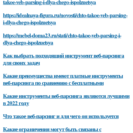
takoe-veb-parsing-i-dlya-chego-ispolzuetsya
https://idealnaya-figura.ru/novosti/chto-takoe-veb-parsing-
i-dlya-chego-ispolzuetsya
https://mebel-doma23.ru/stati/chto-takoe-veb-parsing-i-
dlya-chego-ispolzuetsya
Как выбрать подходящий инструмент веб-парсинга
для своих задач
Какие преимущества имеют платные инструменты
веб-парсинга по сравнению с бесплатными
Какие инструменты веб-парсинга являются лучшими
в 2022 году
Что такое веб-парсинг и для чего он используется
Какие ограничения могут быть связаны с