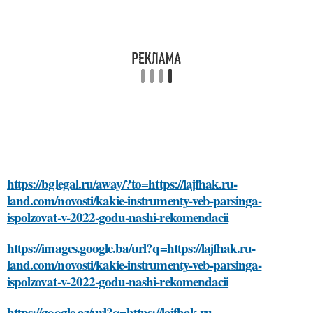
https://bglegal.ru/away/?to=https://lajfhak.ru-
land.com/novosti/kakie-instrumenty-veb-parsinga-
ispolzovat-v-2022-godu-nashi-rekomendacii
https://images.google.ba/url?q=https://lajfhak.ru-
land.com/novosti/kakie-instrumenty-veb-parsinga-
ispolzovat-v-2022-godu-nashi-rekomendacii
https://google.az/url?q=https://lajfhak.ru-