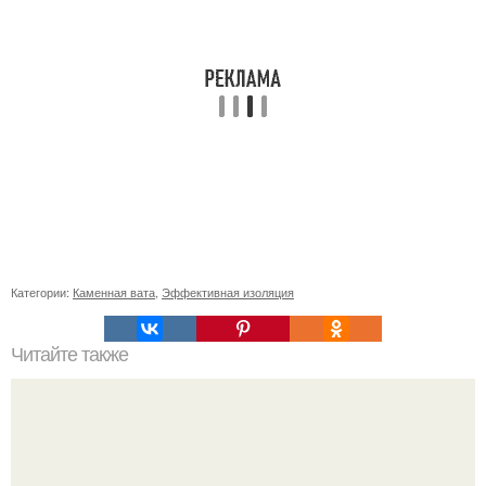
Категории:
Каменная вата
,
Эффективная изоляция
Читайте также
Какие факторы следует учитывать при выборе
витаминов для сердца и сосудов