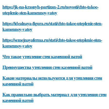
https://jk-na-krasnyh-partizan-2.ru/novosti/chto-takoe-
uteplenie-sten-kamennoy-vatoy
https://idealnaya-figura.ru/stati/chto-takoe-uteplenie-sten-
kamennoy-vatoy
https://semejnayaferma.ru/stati/chto-takoe-uteplenie-sten-
kamennoy-vatoy
Что такое утепление стен каменной ватой
Преимущества утепления стен каменной ватой
Какие материалы используются для утепления стен
каменной ватой
Как правильно выбрать материал для утепления стен
каменной ватой