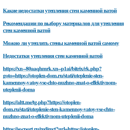
Какие недостатки утепления стен каменной ватой
Рекомендации по выбору материалов для утепления
стен каменной ватой
Можно ли утеплять стены каменной ватой самому
Недостатки утепления стен каменной ватой
https://xn--80aaqhmrk.xn--p1ai/bitrix/rk.php?
goto=https://otoplen-dom.ru/stati/uteplenie-sten-
kamennoy-vatoy-vse-chto-nuzhno-znat-o-effektivnom-
uteplenii-doma
https://altt.me/tg.php?https://otoplen-
dom.ru/stati/uteplenie-sten-kamennoy-vatoy-vse-chto-
nuzhno-znat-o-effektivnom-uteplenii-doma
https://socport.ru/redirect?url=https://otoplen-