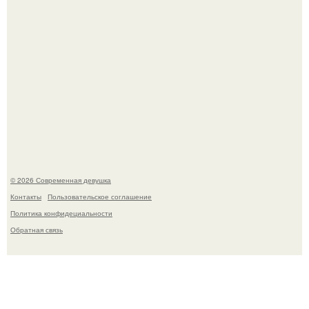
Приготовь ПП лепешку с сыром и творогом.
© 2026 Современная девушка
Контакты
Пользовательское соглашение
Политика конфидециальности
Обратная связь