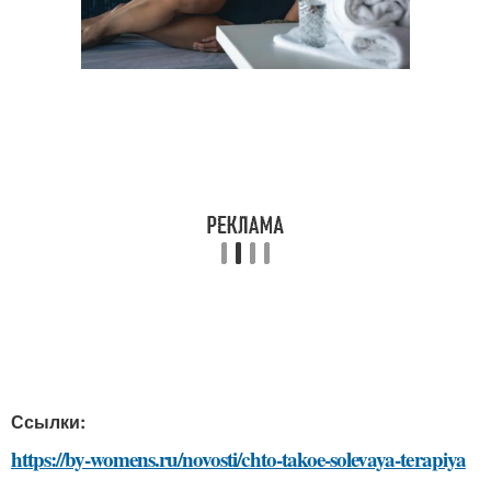
Ссылки:
https://by-womens.ru/novosti/chto-takoe-solevaya-terapiya