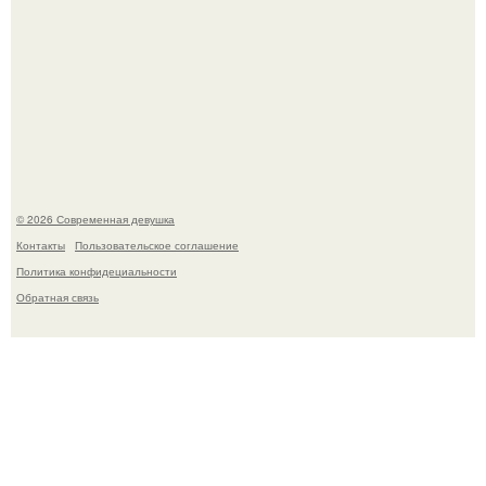
Бывшая актриса для самых взрослых амаранта Хэнк
стала сенатором в Колумбии.
© 2026 Современная девушка
Контакты
Пользовательское соглашение
Политика конфидециальности
Обратная связь