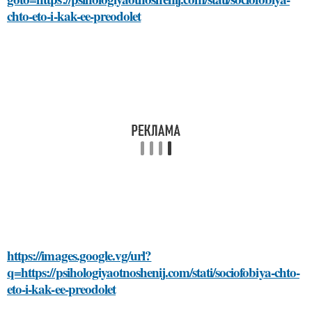
chto-eto-i-kak-ee-preodolet
https://images.google.vg/url?
q=https://psihologiyaotnoshenij.com/stati/sociofobiya-chto-
eto-i-kak-ee-preodolet