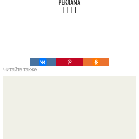
Читайте также
Будьте уверенными в себе: 8 железных правил
ухоженной женщины