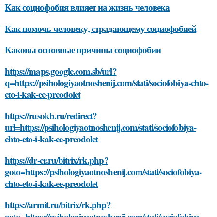
Как социофобия влияет на жизнь человека
Как помочь человеку, страдающему социофобией
Каковы основные причины социофобии
https://maps.google.com.sb/url?
q=https://psihologiyaotnoshenij.com/stati/sociofobiya-chto-
eto-i-kak-ee-preodolet
https://rusokb.ru/redirect?
url=https://psihologiyaotnoshenij.com/stati/sociofobiya-
chto-eto-i-kak-ee-preodolet
https://dr-cr.ru/bitrix/rk.php?
goto=https://psihologiyaotnoshenij.com/stati/sociofobiya-
chto-eto-i-kak-ee-preodolet
https://armit.ru/bitrix/rk.php?
goto=https://psihologiyaotnoshenij.com/stati/sociofobiya-