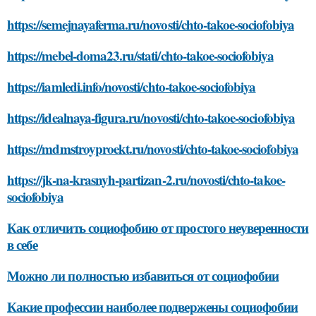
https://semejnayaferma.ru/novosti/chto-takoe-sociofobiya
https://mebel-doma23.ru/stati/chto-takoe-sociofobiya
https://iamledi.info/novosti/chto-takoe-sociofobiya
https://idealnaya-figura.ru/novosti/chto-takoe-sociofobiya
https://mdmstroyproekt.ru/novosti/chto-takoe-sociofobiya
https://jk-na-krasnyh-partizan-2.ru/novosti/chto-takoe-
sociofobiya
Как отличить социофобию от простого неуверенности
в себе
Можно ли полностью избавиться от социофобии
Какие профессии наиболее подвержены социофобии