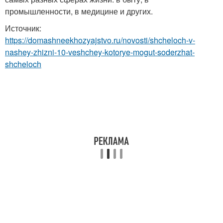
промышленности, в медицине и других.
Источник:
https://domashneekhozyajstvo.ru/novosti/shcheloch-v-
nashey-zhizni-10-veshchey-kotorye-mogut-soderzhat-
shcheloch