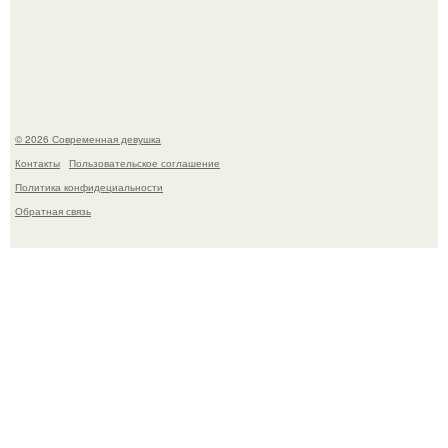
Соцсети захлестнула волна тревожных сообщений о
загадочном "Июньском Феномене".
© 2026 Современная девушка
Контакты
Пользовательское соглашение
Политика конфидециальности
Обратная связь