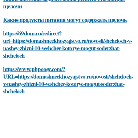
щелочи
Какие продукты питания могут содержать щелочь
https://69dom.ru/redirect?
url=https://domashneekhozyajstvo.ru/novosti/shcheloch-v-
nashey-zhizni-10-veshchey-kotorye-mogut-soderzhat-
shcheloch
https://www.phpooey.com/?
URL=https://domashneekhozyajstvo.ru/novosti/shcheloch-
v-nashey-zhizni-10-veshchey-kotorye-mogut-soderzhat-
shcheloch