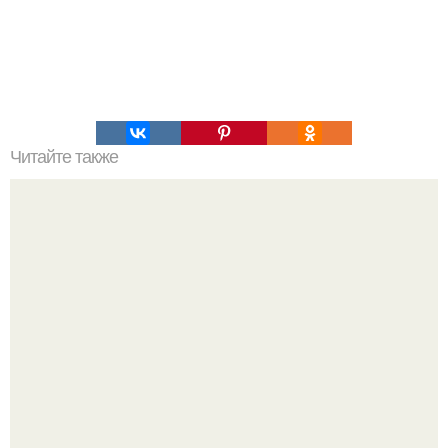
Читайте также
Как часто клубники Незнакомка можно собирать
Аня пересильд призналась, что рано повзрослела и уже
не видит себя в школе.