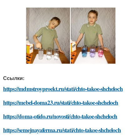
Ссылки:
https://mdmstroyproekt.ru/stati/chto-takoe-shcheloch
https://mebel-doma23.ru/stati/chto-takoe-shcheloch
https://doma-otido.ru/novosti/chto-takoe-shcheloch
https://semejnayaferma.ru/stati/chto-takoe-shcheloch