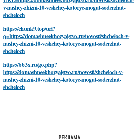
v-nashey-zhizni-10-veshchey-kotorye-mogut-soderzhat-
shcheloch
https://chunk9.top/url?
q=https://domashneekhozyajstvo.ru/novosti/shcheloch-v-
nashey-zhizni-10-veshchey-kotorye-mogut-soderzhat-
shcheloch
https://bb3x.ru/go.php?
https://domashneekhozyajstvo.ru/novosti/shcheloch-v-
nashey-zhizni-10-veshchey-kotorye-mogut-soderzhat-
shcheloch