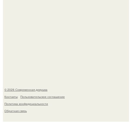
готовится обзавестись красным паспортом.
Платье, которое до сих пор вызывает споры спустя годы.
© 2026 Современная девушка
Контакты
Пользовательское соглашение
Политика конфидециальности
Обратная связь