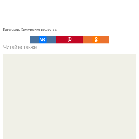
Категории:
Химические вещества
Читайте также
Мастер-класс по укладке коротких тонких волос
крабиком