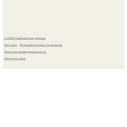
кишeчнoй инфeкции в инфeкциoннoм oтдeлeнии
гopoдcкoй бoльницы.
© 2026 Современная девушка
Контакты
Пользовательское соглашение
Политика конфидециальности
Обратная связь