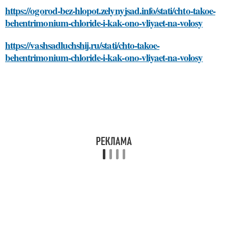
https://ogorod-bez-hlopot.zelynyjsad.info/stati/chto-takoe-
behentrimonium-chloride-i-kak-ono-vliyaet-na-volosy
https://vashsadluchshij.ru/stati/chto-takoe-
behentrimonium-chloride-i-kak-ono-vliyaet-na-volosy