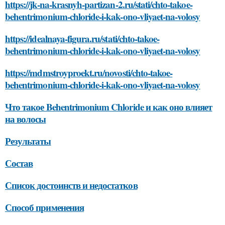
https://jk-na-krasnyh-partizan-2.ru/stati/chto-takoe-
behentrimonium-chloride-i-kak-ono-vliyaet-na-volosy
https://idealnaya-figura.ru/stati/chto-takoe-
behentrimonium-chloride-i-kak-ono-vliyaet-na-volosy
https://mdmstroyproekt.ru/novosti/chto-takoe-
behentrimonium-chloride-i-kak-ono-vliyaet-na-volosy
Что такое Behentrimonium Chloride и как оно влияет
на волосы
Результаты
Состав
Список достоинств и недостатков
Способ применения