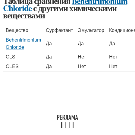
Таблица сравнения
Behentrimonium
Chloride
с другими химическими
веществами
Вещество
Сурфактант
Эмульгатор
Кондицион
Behentrimonium
Да
Да
Да
Chloride
СLS
Да
Нет
Нет
СLES
Да
Нет
Нет