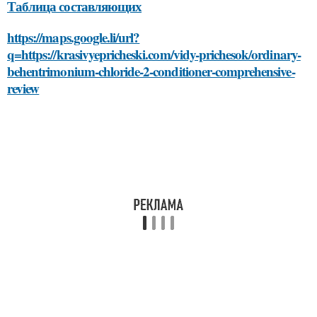
Таблица составляющих
https://maps.google.li/url?
q=https://krasivyepricheski.com/vidy-prichesok/ordinary-
behentrimonium-chloride-2-conditioner-comprehensive-
review