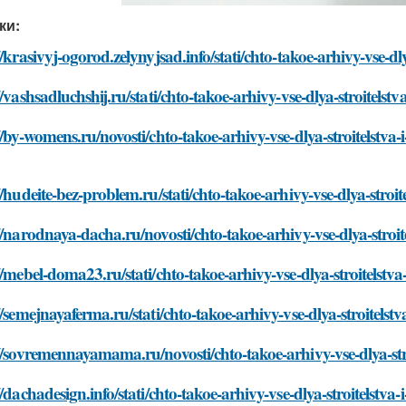
ки:
//krasivyj-ogorod.zelynyjsad.info/stati/chto-takoe-arhivy-vse-dl
//vashsadluchshij.ru/stati/chto-takoe-arhivy-vse-dlya-stroitelst
//by-womens.ru/novosti/chto-takoe-arhivy-vse-dlya-stroitelstva
//hudeite-bez-problem.ru/stati/chto-takoe-arhivy-vse-dlya-stroi
//narodnaya-dacha.ru/novosti/chto-takoe-arhivy-vse-dlya-stroit
//mebel-doma23.ru/stati/chto-takoe-arhivy-vse-dlya-stroitelstv
//semejnayaferma.ru/stati/chto-takoe-arhivy-vse-dlya-stroitelst
//sovremennayamama.ru/novosti/chto-takoe-arhivy-vse-dlya-str
//dachadesign.info/stati/chto-takoe-arhivy-vse-dlya-stroitelstva