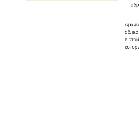
обр
Архив
облас
в это
котор