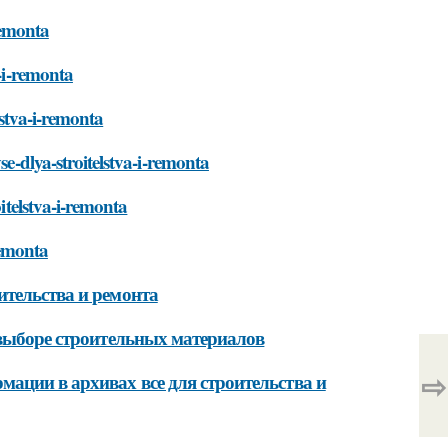
remonta
a-i-remonta
lstva-i-remonta
se-dlya-stroitelstva-i-remonta
oitelstva-i-remonta
remonta
ительства и ремонта
 выборе строительных материалов
⇨
ации в архивах все для строительства и