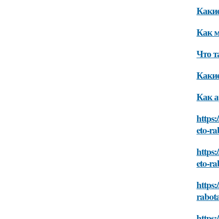
Какие
Как м
Что т
Какие
Как а
https:
eto-ra
https:
eto-ra
https:
rabot
https: