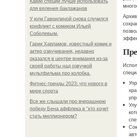
Какие специи лучше использовать
много
для вяления баклажанов
Архив
У юли Гаврилиной снова случился
сохра
конфликт с комиком Ильей
позво
Соболевым.
эффек
Гарик Харламов, известный комик и
Пре
актер озвучивания, недавно
оказался в центре внимания из-за
Испол
своей работы над озвучкой
специ
мультфильма про колобка.
Упр
Фитнес-тренды 2023: что нового в
хра
мире спорта
упр
Все же слышали про вчерашнюю
Улу
победу Бена аффлека в "кто хочет
ко
стать миллионером?
спе
Сок
авт