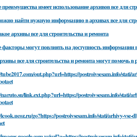
 преимущества имеет использование архивов все для стр
ожно найти нужную информацию в архивах все для стр
акое архивы все для строительства и ремонта
 факторы могут повлиять на доступность информации в 
рхивы все для строительства и ремонта могут помочь в 
//tube2017.com/out.php?url=https://postroivsesam.info/stati/arh
botaet
//naruto.su/link.ext.php?url=https://postroivsesam.info/stati/ar
botaet
//icook.ucoz.ru/go?https://postroivsesam.info/stati/arhivy-vse-dl
aet
//images.google.com.vc/url?q=https://postroivsesam.info/stati/ar