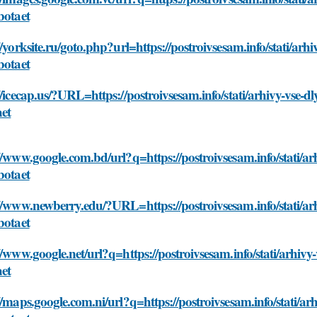
botaet
//yorksite.ru/goto.php?url=https://postroivsesam.info/stati/arhi
botaet
//icecap.us/?URL=https://postroivsesam.info/stati/arhivy-vse-dly
aet
//www.google.com.bd/url?q=https://postroivsesam.info/stati/arhi
botaet
//www.newberry.edu/?URL=https://postroivsesam.info/stati/arhi
botaet
//www.google.net/url?q=https://postroivsesam.info/stati/arhivy-v
aet
//maps.google.com.ni/url?q=https://postroivsesam.info/stati/arh