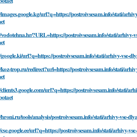
botaet
//images.google.kg/url?q=https://postroivsesam.info/stati/arhivy
aet
//vodotehna.hr/?URL=https://postroivsesam.info/stati/arhivy-vse
aet
//google.ki/url?q=https://postroivsesam.info/stati/arhivy-vse-dl
//koz-trop.ru/redirect?url=https://postroivsesam.info/stati/arhiv
aet
//clients3.google.com/url?q=https://postroivsesam.info/stati/arh
botaet
//hroni.ru/tools/analysis/postroivsesam.info/stati/arhivy-vse-dly
//cse.google.ee/url?q=https://postroivsesam.info/stati/arhivy-vse