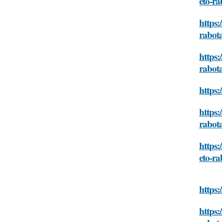
eto-ra
https:
rabot
https:
rabot
https:
https:
rabot
https:
eto-ra
https:
https: