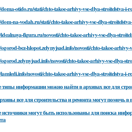
//doma-otido.ru/stati/chto-takoe-arhivy-vse-dlya-stroitelstva-i-
//dom-na-vodah.ru/stati/chto-takoe-arhivy-vse-dlya-stroitelstv
//idealnaya-figura.ru/novosti/chto-takoe-arhivy-vse-dlya-stroite
//ogorod-bez-hlopot.zelynyjsad.info/novosti/chto-takoe-arhivy-v
//ogorod.zelynyjsad.info/novosti/chto-takoe-arhivy-vse-dlya-str
//iamledi.info/novosti/chto-takoe-arhivy-vse-dlya-stroitelstva-i-
 типы информации можно найти в архивах все для стро
рхивы все для строительства и ремонта могут помочь в
 источники могут быть использованы для поиска информ
нта