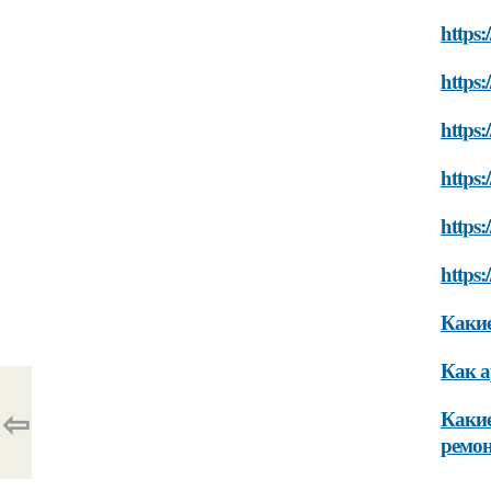
https:
https:
https:
https:
https:
https:
Какие
Как а
⇦
Какие
ремо