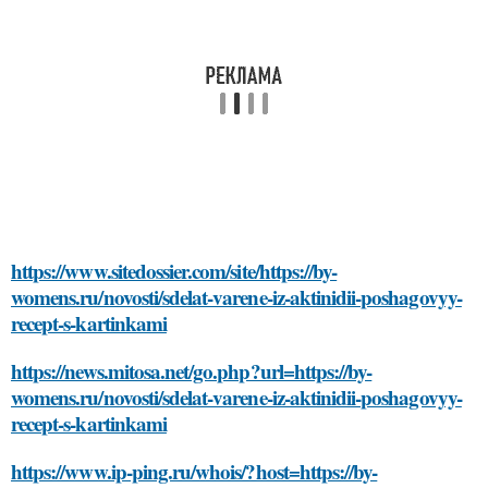
https://www.sitedossier.com/site/https://by-
womens.ru/novosti/sdelat-varene-iz-aktinidii-poshagovyy-
recept-s-kartinkami
https://news.mitosa.net/go.php?url=https://by-
womens.ru/novosti/sdelat-varene-iz-aktinidii-poshagovyy-
recept-s-kartinkami
https://www.ip-ping.ru/whois/?host=https://by-