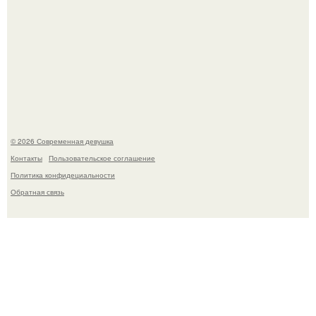
Платье, которое до сих пор вызывает споры спустя годы.
© 2026 Современная девушка
Контакты
Пользовательское соглашение
Политика конфидециальности
Обратная связь