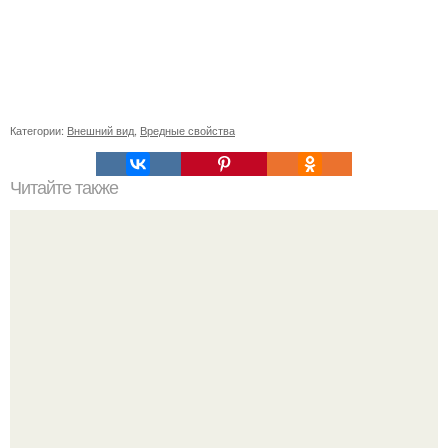
Категории:
Внешний вид
,
Вредные свойства
Читайте также
Красивые и стильные: втирка на бордовых ногтях