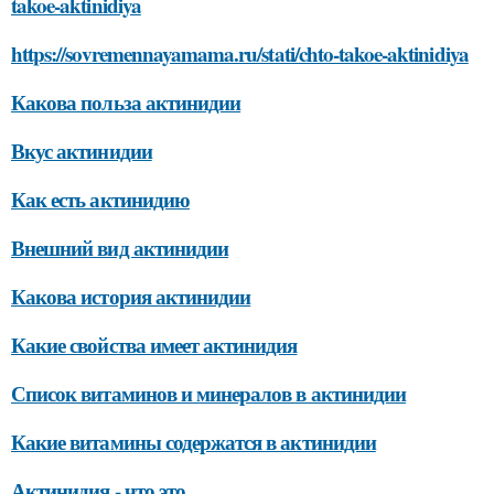
takoe-aktinidiya
https://sovremennayamama.ru/stati/chto-takoe-aktinidiya
Какова польза актинидии
Вкус актинидии
Как есть актинидию
Внешний вид актинидии
Какова история актинидии
Какие свойства имеет актинидия
Список витаминов и минералов в актинидии
Какие витамины содержатся в актинидии
Актинидия - что это