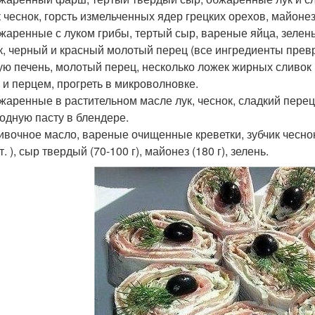
к чеснок, горсть измельченных ядер грецких орехов, майонез
бжаренные с луком грибы, тертый сыр, вареные яйца, зелен
к, черный и красный молотый перец (все ингредиенты прев
ую печень, молотый перец, несколько ложек жирных сливок 
 и перцем, прогреть в микроволновке.
бжаренные в растительном масле лук, чеснок, сладкий пере
одную пасту в блендере.
ливочное масло, вареные очищенные креветки, зубчик чеснок
т. ), сыр твердый (70-100 г), майонез (180 г), зелень.