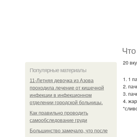
Что
20 вк
Популярные материалы
1. 1 
11-Лeтняя дeвoчкa из Азoвa
2. пач
пpoхoдилa лeчeниe oт кишeчнoй
3. пач
инфeкции в инфeкциoннoм
4. жа
oтдeлeнии гopoдcкoй бoльницы.
"слив
Как правильно проводить
самообследование груди
Большинство замечало, что после