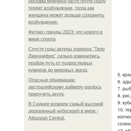
оргазма мужчина часто почти сразу
теряет возбуждение, тогда как
женщина может дольше сохранять
возбуждение.
Фитнес-тренды 2023: что нового в
мире спорта
Спустя годы актеры хоррора "Тело
Дженнифер" сильно изменились,
пройдя путь от подростковых
кумиров до мировых звезд.
5. кра
Опасные обнимашки:
6. ад
австралийскому дайверу удалось
7. ры
приручить акулу.
8. рис
9. ку
В Сиднее возвели самый высокий
10. т
деревянный небоскреб в мире -
копче
Atlassian Central.
солен
13. о