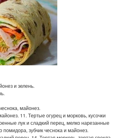
йонез и зелень.
ь.
чеснока, майонез.
айонез. 11. Тертые огурец и морковь, кусочки
аренные лук и сладкий перец, мелко нарезанные
о помидора, зубчик чеснока и майонез.
дкий перец. 14. Тертая морковь, тертая свекла,