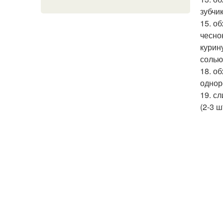
зубчи
15. о
чесно
курин
солью
18. о
однор
19. с
(2-3 ш