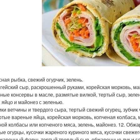
сная рыбка, свежий огурчик, зелень.
ыгейский сыр, раскрошенный руками, корейская морковь, ма
бные консервы в масле, размятые вилкой, тертый сыр, зелен
, яйцо и майонез с зеленью.
бики ветчины и твердого сыра, тертый свежий огурец, зубчик 
ертые вареные яйца, корейская морковь, копченая колбаса, м
ной колбасы или копченого мяса, зелень, майонез. 12. Обж
ые огурцы, кусочки жареного куриного мяса, кусочки свежег
бжаренный фарш, тертый твердый сыр, обжаренные лук и сла