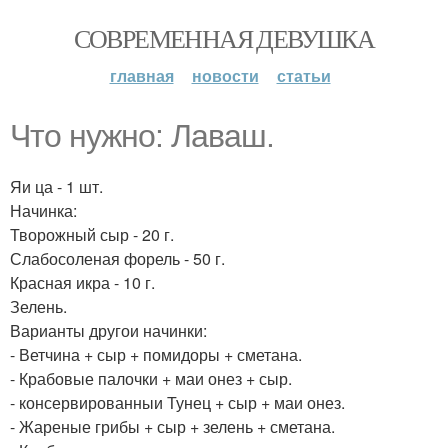
СОВРЕМЕННАЯ ДЕВУШКА
главная
новости
статьи
Что нужно: Лаваш.
Яи ца - 1 шт.
Начинка:
Творожный сыр - 20 г.
Слабосоленая форель - 50 г.
Красная икра - 10 г.
Зелень.
Варианты другои начинки:
- Ветчина + сыр + помидоры + сметана.
- Крабовые палочки + маи онез + сыр.
- консервированныи Тунец + сыр + маи онез.
- Жареные грибы + сыр + зелень + сметана.