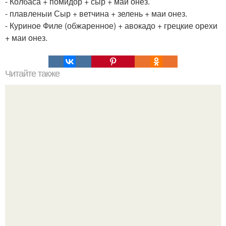
- Колбаса + помидор + сыр + маи онез.
- плавленыи Сыр + ветчина + зелень + маи онез.
- Куриное Филе (обжаренное) + авокадо + грецкие орехи
+ маи онез.
Читайте также
Кыстыбый история возникновения. Кыстыбый.
Кыстыбый - Это национальное татарское блюдо, и
каждая Татарочка знает, как его приготовить.