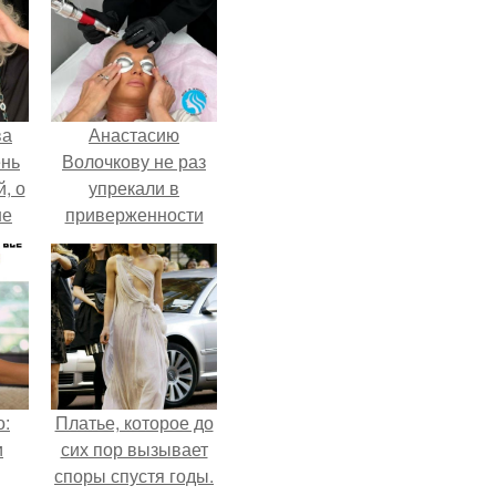
ва
Анастасию
ень
Волочкову не раз
, о
упрекали в
ше
приверженности
ла.
устаревшим бьюти -
процедурам.
о:
Платье, которое до
и
сих пор вызывает
споры спустя годы.