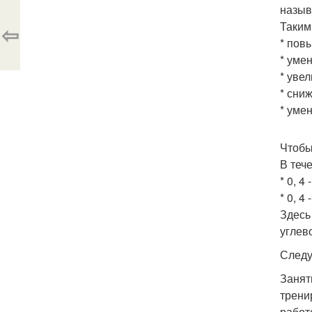
назыв
Таким
⇦
* пов
* уме
* уве
* сни
* уме
Чтобы
В теч
* 0, 4 
* 0, 4
Здесь
углев
Следу
Занят
трени
работ