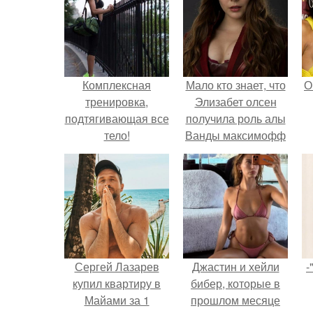
Комплексная
Мало кто знает, что
О
тренировка,
Элизабет олсен
подтягивающая все
получила роль алы
тело!
Ванды максимофф
не сразу.
Сергей Лазарев
Джастин и хейли
-
купил квартиру в
бибер, которые в
Майами за 1
прошлом месяце