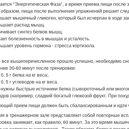
ается "Энергетическая Фаза", а время приема пищи после з
 образом, пища после выполнения упражнений решает сле
ышает мышечный гликоген, который был исчерпан в ходе за
ньшает распад мышц.
личивает синтез белков мышц.
жает болезненность в мышцах и усталость.
ньшает уровень гормона - стресса кортизола.
 все вышеперечисленное прошло успешно, необходимо снов
ение 30-60 минут после тренировки:
- 0, 5 г белка на кг веса;.
 - 0, 5 г углеводов на кг веса.
 нужны быстрые источники белка (сывороточный или много
одов (например, сладкий богатый глюкозой фрукт. При поху
ющий прием пищи должен быть сбалансированным и идти чер
ия в тренажерном зале представляют собой повторные вспле
ровка занимает, как правило, 60 минут. За это время мышеч
е на силовую выносливость. Таким образом, белок в после