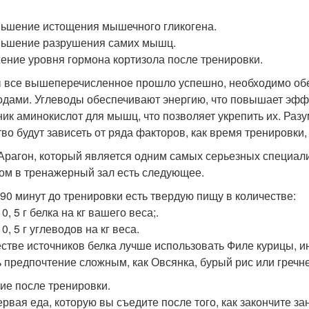
ньшение истощения мышечного гликогена.
ньшение разрушения самих мышц.
жение уровня гормона кортизола после тренировки.
 все вышеперечисленное прошло успешно, необходимо обе
одами. Углеводы обеспечивают энергию, что повышает эффе
ник аминокислот для мышц, что позволяет укрепить их. Разу
во будут зависеть от ряда факторов, как время тренировки, 
Арагон, который является одним самых серьезных специали
ом в тренажерный зал есть следующее.
-90 минут до тренировки есть твердую пищу в количестве:
 - 0, 5 г белка на кг вашего веса;.
 - 0, 5 г углеводов на кг веса.
естве источников белка лучше использовать Филе курицы, ин
ь предпочтение сложным, как Овсянка, бурый рис или гречн
ие после тренировки.
ервая еда, которую вы съедите после того, как закончите з