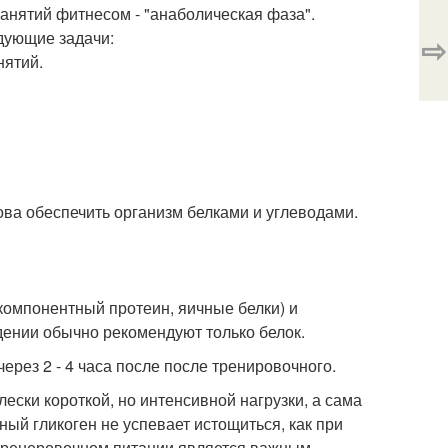
анятий фитнесом - "анаболическая фаза".
дующие задачи:
⇨
нятий.
а обеспечить организм белками и углеводами.
компонентный протеин, яичные белки) и
дении обычно рекомендуют только белок.
ез 2 - 4 часа после после тренировочного.
ски короткой, но интенсивной нагрузки, а сама
ный гликоген не успевает истощиться, как при
 тренеровочном питании является важным