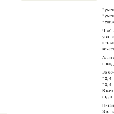
* уме
* уме
* сни
Чтобы
углев
источ
качест
Алан 
поход
За 60
* 0, 4
* 0, 4
В кач
отдат
Питан
Это п