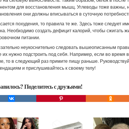
нентом для восстановления мышц. Углеводы тоже важны, н
ановления они должны вписываться в суточную потребность
асается похудения, то правила те же. Здесь тоже следует им
на. Необходимо создать дефицит калорий, чтобы сжигать жир
ровочном питании.
зательно неукоснительно следовать вышеописанным правил
е их нужно подстроить под себя. Например, если во время
ие, то в следующий раз примите пищу раньше. Руководству
ендациям и прислушивайтесь к своему телу!
авилось? Поделитесь с друзьями!