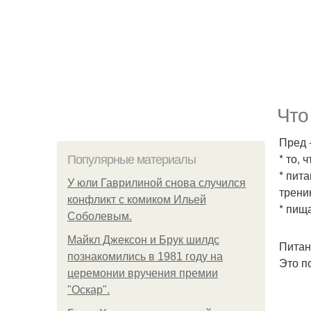
Что
Пред 
* то,
Популярные материалы
* пит
У юли Гаврилиной снова случился
трени
конфликт с комиком Ильей
* пищ
Соболевым.
Майкл Джексон и Брук шилдс
Питан
познакомились в 1981 году на
Это п
церемонии вручения премии
"Оскар".