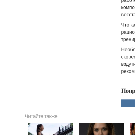
компо
восст
Что к
рацио
трени
Необя
скоре
вздут
реком
Понр
Читайте также