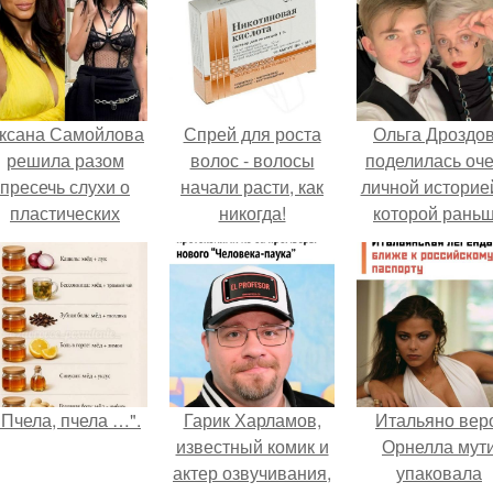
ксана Самойлова
Спрей для роста
Ольга Дроздо
решила разом
волос - волосы
поделилась оч
пресечь слухи о
начали расти, как
личной историей
пластических
никогда!
которой рань
операциях и
почти не говори
публично
прояснила
ситуацию.
"Пчела, пчела …".
Гарик Харламов,
Итальяно вер
известный комик и
Орнелла мут
актер озвучивания,
упаковала