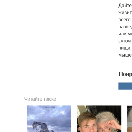
Дайте
живит
всего
разве
или м
суточ
пищи,
мышеч
Понр
Читайте также