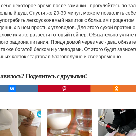
 себе некоторое время после заминки - прогуляйтесь по за
ельный душ. Спустя же 20-30 минут, можете позволить себ
 употребить легкоусвояемый напиток с большим процентом 
денных в нем простых углеводов. Для этого сухой протеин
олоке или же развести готовый гейнер. Обязательно учтите
ного рациона питания. Придя домой через час - два, обяза
 также богатой белком и углеводами. От этого будет зависет
ных клеток стартовал благополучно и своевременно.
авилось? Поделитесь с друзьями!