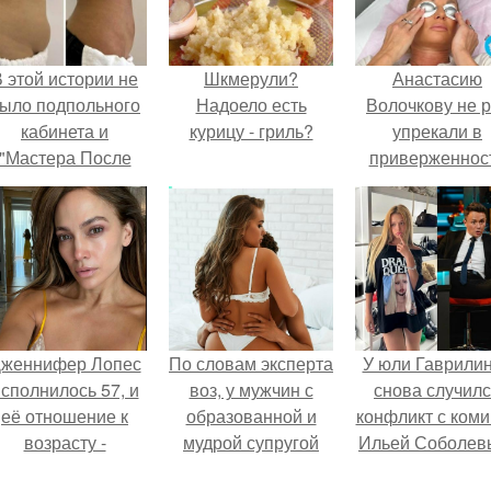
 этой истории не
Шкмерули?
Анастасию
ыло подпольного
Надоело есть
Волочкову не р
кабинета и
курицу - гриль?
упрекали в
"Мастера После
приверженнос
Двухнедельных
устаревшим бью
Курсов".
процедурам.
женнифер Лопес
По словам эксперта
У юли Гаврили
сполнилось 57, и
воз, у мужчин с
снова случил
её отношение к
образованной и
конфликт с ком
возрасту -
мудрой супругой
Ильей Соболев
настоящий
вероятность