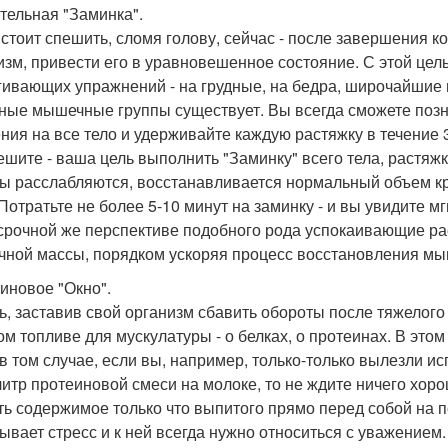
тельная "Заминка".
 стоит спешить, сломя голову, сейчас - после завершения к
изм, привести его в уравновешенное состояние. С этой ц
гивающих упражнений - на грудные, на бедра, широчайшие и
ные мышечные группы существует. Вы всегда сможете позн
ния на все тело и удерживайте каждую растяжку в течение 3
ешите - ваша цель выполнить "Заминку" всего тела, растяжк
 расслабляются, восстанавливается нормальный объем кро
 Потратьте не более 5-10 минут на заминку - и вы увидите 
срочной же перспективе подобного рода успокаивающие ра
ной массы, порядком ускоряя процесс восстановления мы
иновое "Окно".
ь, заставив свой организм сбавить обороты после тяжелого
ом топливе для мускулатуры - о белках, о протеинах. В эт
в том случае, если вы, например, только-только вылезли ис
литр протеиновой смеси на молоке, то не ждите ничего хоро
ть содержимое только что выпитого прямо перед собой на 
ывает стресс и к ней всегда нужно относиться с уважением.