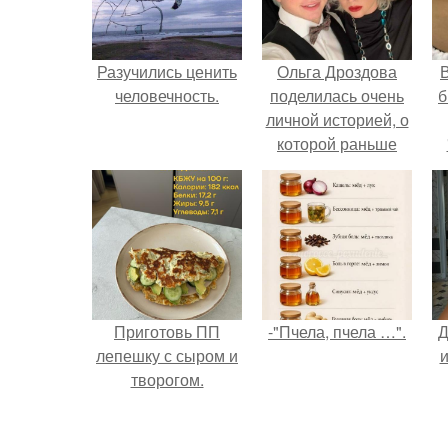
Разучились ценить
Ольга Дроздова
В
человечность.
поделилась очень
б
личной историей, о
которой раньше
почти не говорила.
Приготовь ПП
-"Пчела, пчела …".
Д
лепешку с сыром и
и
творогом.