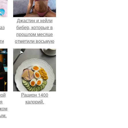
Джастин и хейли
аз
бибер, которые в
прошлом месяце
ти
отметили восьмую
ти -
годовщину
помолвки, показали
новые фото с
совместного
отдыха.
ной
Рацион 1400
ся
калорий.
иком
ым.