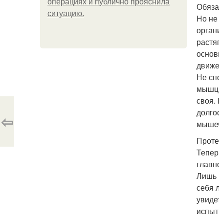
операциях и публично прояснила
Обяза
ситуацию.
Но не
орган
растя
основ
движе
Не сп
мышцы
своя.
долго
⇦
мышеч
Проте
Тепер
главн
Лишь 
себя 
увиде
испыт