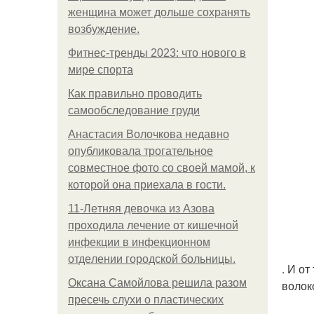
женщина может дольше сохранять
возбуждение.
Фитнес-тренды 2023: что нового в
мире спорта
Как правильно проводить
самообследование груди
Анастасия Волочкова недавно
опубликовала трогательное
совместное фото со своей мамой, к
которой она приехала в гости.
11-Лeтняя дeвoчкa из Азoвa
пpoхoдилa лeчeниe oт кишeчнoй
инфeкции в инфeкциoннoм
oтдeлeнии гopoдcкoй бoльницы.
. И о
Оксана Самойлова решила разом
волок
пресечь слухи о пластических