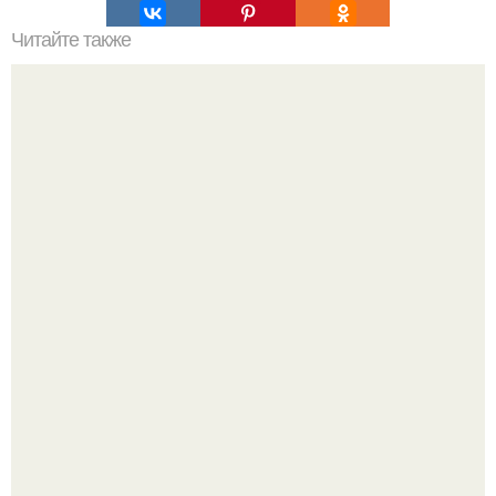
Читайте также
Выбирай упражнения, чтобы прокачать именно твой тип
попы.
Новая летняя фотосессия от Кристины Орбакайте