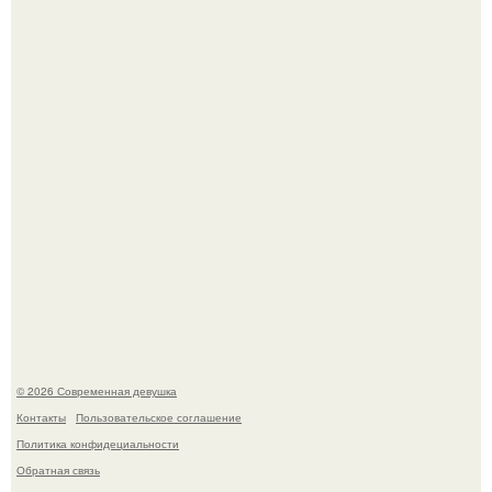
Лишь в том случае, если есть в истории моды идеал, то
это Синди Кроуфорд.
Платье, которое до сих пор вызывает споры спустя годы.
© 2026 Современная девушка
Контакты
Пользовательское соглашение
Политика конфидециальности
Обратная связь