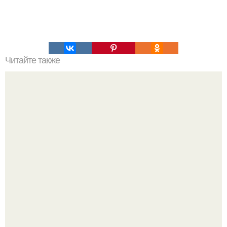
Читайте также
Поздравить лучшую подругу с днем рождения своими
словами красиво. 100 слов о лучшей подруге