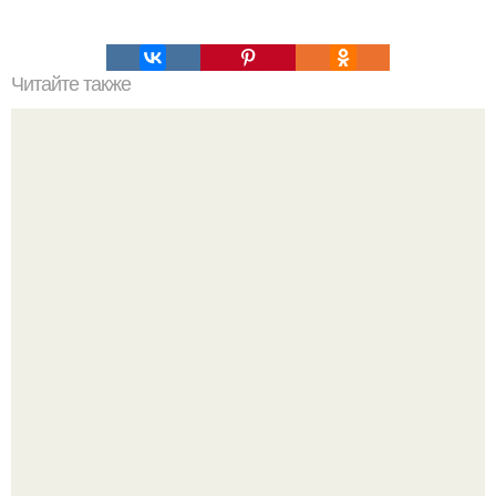
Читайте также
Супер - диета для похудения: минус 15 кг за месяц.