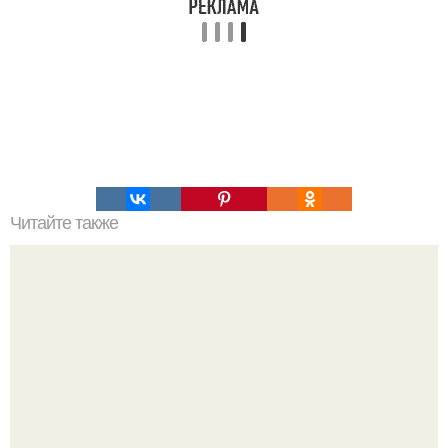
Читайте также
Без грима актеры именно так выглядят.