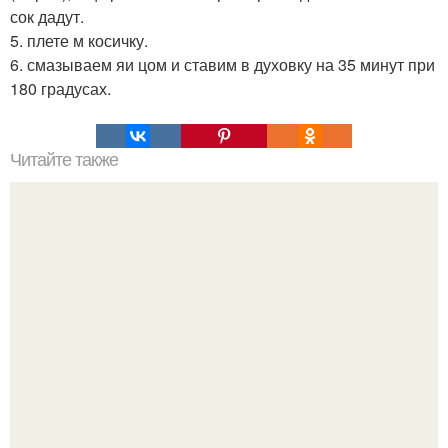
сок дадут.
5. плете м косичку.
6. смазываем яи цом и ставим в духовку на 35 минут при
180 градусах.
Читайте также
Что нужно сделать, чтобы муж был от тебя без ума. Как
сделать, чтобы муж был от тебя без ума заговор