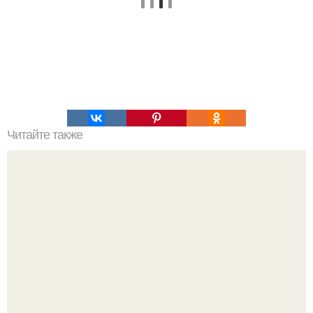
Читайте также
Правила осветления: 1 осветлитель под бровь: