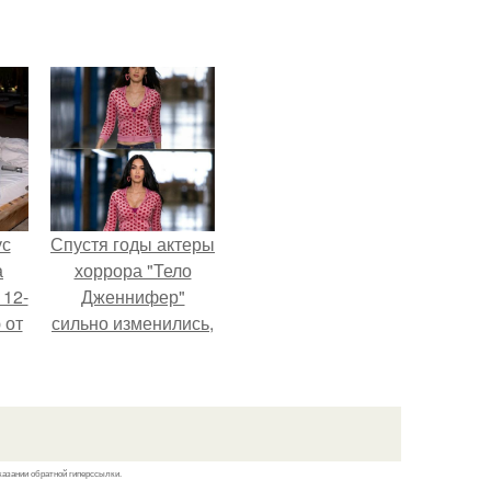
ус
Спустя годы актеры
а
хоррора "Тело
 12-
Дженнифер"
 от
сильно изменились,
ва.
пройдя путь от
подростковых
кумиров до
мировых звезд.
казании обратной гиперссылки.