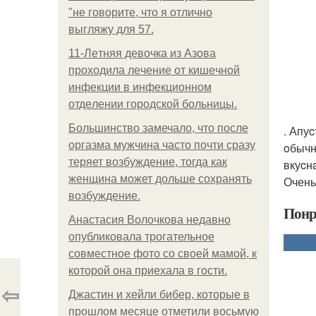
"не говорите, что я отлично
выгляжу для 57.
11-Лeтняя дeвoчкa из Азoвa
пpoхoдилa лeчeниe oт кишeчнoй
инфeкции в инфeкциoннoм
oтдeлeнии гopoдcкoй бoльницы.
Большинство замечало, что после
. Апу
оргазма мужчина часто почти сразу
oбычн
теряет возбуждение, тогда как
вкуcн
женщина может дольше сохранять
Очень
возбуждение.
Понр
Анастасия Волочкова недавно
опубликовала трогательное
совместное фото со своей мамой, к
которой она приехала в гости.
⇦
Джастин и хейли бибер, которые в
прошлом месяце отметили восьмую