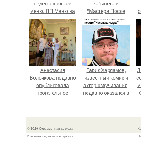
неделю простое
кабинета и
меню. ПП Меню на
"Мастера После
о
неделю
Двухнедельных
Курсов".
п
Анастасия
Гарик Харламов,
Л
Волочкова недавно
известный комик и
е
опубликовала
актер озвучивания,
м
трогательное
недавно оказался в
совместное фото
центре внимания
со своей мамой, к
из-за своей работы
которой она
над озвучкой
приехала в гости.
мультфильма про
© 2026 Современная девушка
К
колобка.
П
Изысканная и жгучая женская страничка