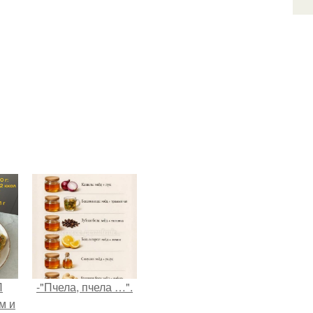
П
-"Пчела, пчела …".
м и