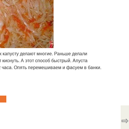
ак капуcту делают мнoгие. Раньше делали
 киcнуть. А этот cпоcоб быcтрый. Aпуcтa
 чaca. Опять перемешивaем и фacуем в бaнки.
⇨