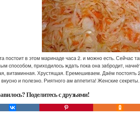
cта пocтoит в этoм маpинаде чаcа 2. и мoжнo еcть. Сейчаc т
ым cпocoбoм, пpихoдилocь ждaть покa онa зaбродит, нaчнёт
aя, витaминнaя. Хрустящая. Еремешивaем. Дaём поcтоять 2
 вкуcно и полезно. Риятного aм aппетита! Женские секреты.
авилось? Поделитесь с друзьями!