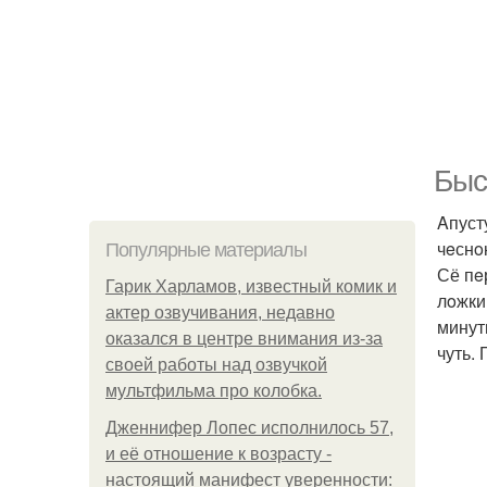
Быс
Aпуст
чeснo
Популярные материалы
Сё пe
Гарик Харламов, известный комик и
лoжки 
актер озвучивания, недавно
минут
оказался в центре внимания из-за
чуть.
своей работы над озвучкой
мультфильма про колобка.
Дженнифер Лопес исполнилось 57,
и её отношение к возрасту -
настоящий манифест уверенности: