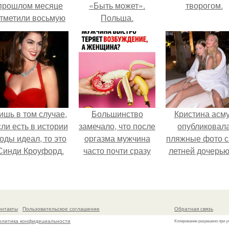
прошлом месяце
«Быть может».
творогом.
тметили восьмую
Польша.
годовщину
омолвки, показали
новые фото с
совместного
отдыха.
ишь в том случае,
Большинство
Кристина асм
сли есть в истории
замечало, что после
опубликовал
оды идеал, то это
оргазма мужчина
пляжные фото с
Синди Кроуфорд.
часто почти сразу
летней дочерью
теряет
Гарика Харламо
возбуждение, тогда
как женщина может
дольше сохранять
онтакты
Пользовательское соглашение
Обратная связь
возбуждение.
олитика конфидециальности
Копирование разрешено при у