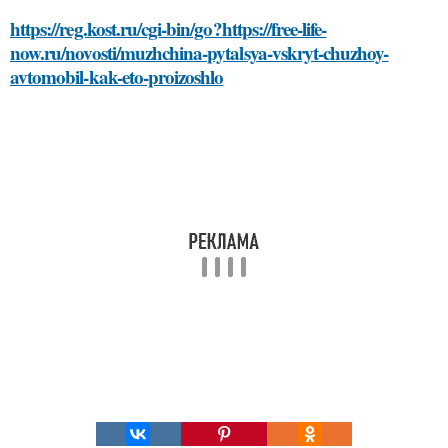
https://reg.kost.ru/cgi-bin/go?https://free-life-
now.ru/novosti/muzhchina-pytalsya-vskryt-chuzhoy-
avtomobil-kak-eto-proizoshlo