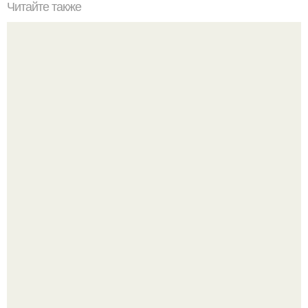
Читайте также
Метод 4: Использование молока и уксуса
Ольга Дроздова поделилась очень личной историей, о
которой раньше почти не говорила.