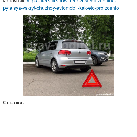
Источник:
https://free-life-now.ru/novosti/muzhchina-
pytalsya-vskryt-chuzhoy-avtomobil-kak-eto-proizoshlo
Ссылки: