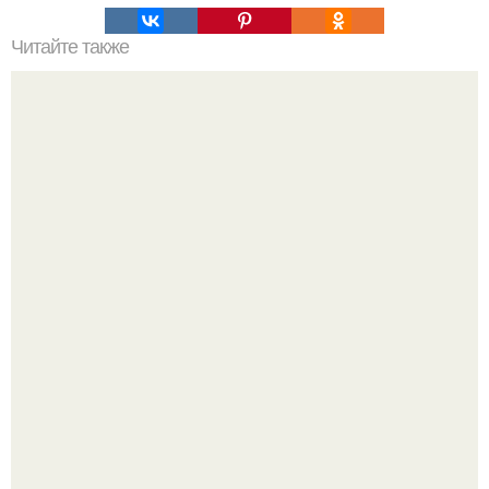
Читайте также
Фаршированный лаваш в ДУХОВКЕ?
Оксана Самойлова решила разом пресечь слухи о
пластических операциях и публично прояснила