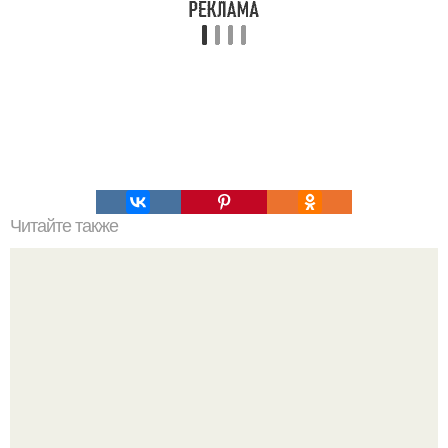
Читайте также
В случае если вы собираетесь начать здоровый образ
жизни - самое время очистить организм от ненужного и