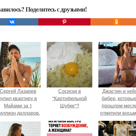
авилось? Поделитесь с друзьями!
Сергей Лазарев
Сосиски в
Джастин и хей
купил квартиру в
"Картофельной
бибер, которые
Майами за 1
Шубке"?
прошлом меся
иллион долларов.
отметили вось
годовщину
помолвки, пока
новые фото 