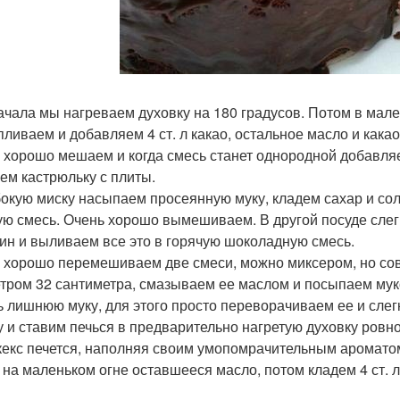
ачала мы нагреваем духовку на 180 градусов. Потом в мал
пливаем и добавляем 4 ст. л какао, остальное масло и кака
 хорошо мешаем и когда смесь станет однородной добавля
ем кастрюльку с плиты.
бокую миску насыпаем просеянную муку, кладем сахар и с
ую смесь. Очень хорошо вымешиваем. В другой посуде слег
ин и выливаем все это в горячую шоколадную смесь.
 хорошо перемешиваем две смеси, можно миксером, но со
тром 32 сантиметра, смазываем ее маслом и посыпаем мук
ь лишнюю муку, для этого просто переворачиваем ее и слег
 и ставим печься в предварительно нагретую духовку ровно
кекс печется, наполняя своим умопомрачительным ароматом
 на маленьком огне оставшееся масло, потом кладем 4 ст. 