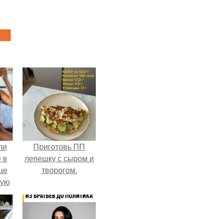
ли
Приготовь ПП
 в
лепешку с сыром и
це
творогом.
мую
зали
с