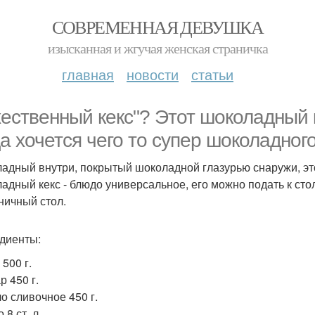
СОВРЕМЕННАЯ ДЕВУШКА
изысканная и жгучая женская страничка
главная
новости
статьи
ественный кекс"? Этот шоколадный к
да хочется чего то супер шоколадного
адный внутри, покрытый шоколадной глазурью снаружи, это
адный кекс - блюдо универсальное, его можно подать к стол
ничный стол.
диенты:
 500 г.
р 450 г.
ло сливочное 450 г.
 8 ст. л.