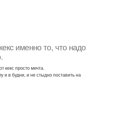
екс именно то, что надо
.
т кекс просто мечта.
у и в будни, и не стыдно поставить на