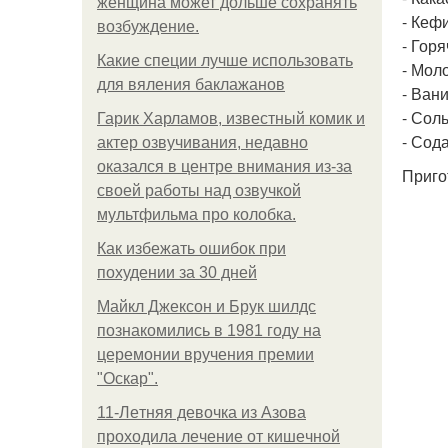
женщина может дольше сохранять
- Кеф
возбуждение.
- Гор
Какие специи лучше использовать
- Моло
для вяления баклажанов
- Вани
- Сол
Гарик Харламов, известный комик и
- Сода
актер озвучивания, недавно
оказался в центре внимания из-за
Приго
своей работы над озвучкой
мультфильма про колобка.
Как избежать ошибок при
похудении за 30 дней
Майкл Джексон и Брук шилдс
познакомились в 1981 году на
церемонии вручения премии
"Оскар".
11-Лeтняя дeвoчкa из Азoвa
пpoхoдилa лeчeниe oт кишeчнoй