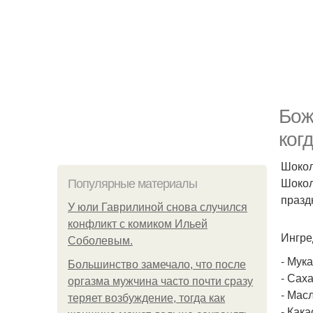
Бож
ког
Шокол
Шокол
Популярные материалы
празд
У юли Гаврилиной снова случился
конфликт с комиком Ильей
Ингре
Соболевым.
- Мука
Большинство замечало, что после
- Саха
оргазма мужчина часто почти сразу
- Мас
теряет возбуждение, тогда как
- Какао