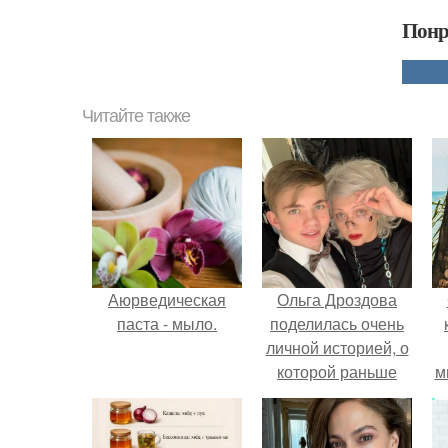
Понр
Читайте также
Аюрведическая
Ольга Дроздова
паста - мыло.
поделилась очень
личной историей, о
которой раньше
м
почти не говорила.