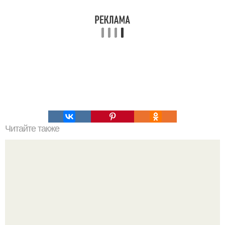
Читайте также
После того, как я съел гороховый суп, я почувствовал,