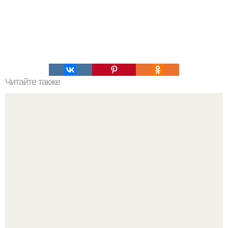
Читайте также
Институт цвета Pantone представил цвет года: что это за
оттенок