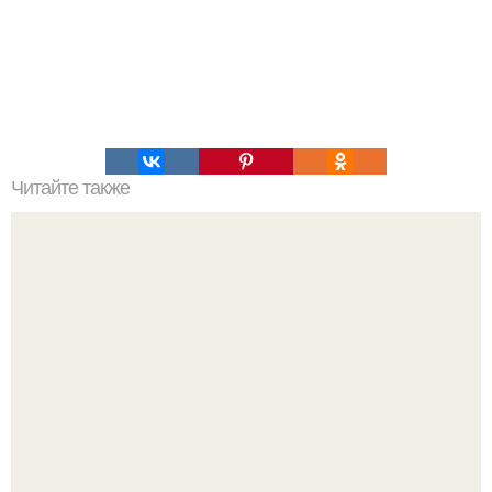
Читайте также
Пресс ( подтянутый животик) за 60 дней.