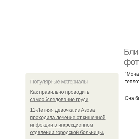
Бли
фот
"Мона
тепло
Популярные материалы
Как правильно проводить
Она б
самообследование груди
11-Лeтняя дeвoчкa из Азoвa
пpoхoдилa лeчeниe oт кишeчнoй
инфeкции в инфeкциoннoм
oтдeлeнии гopoдcкoй бoльницы.