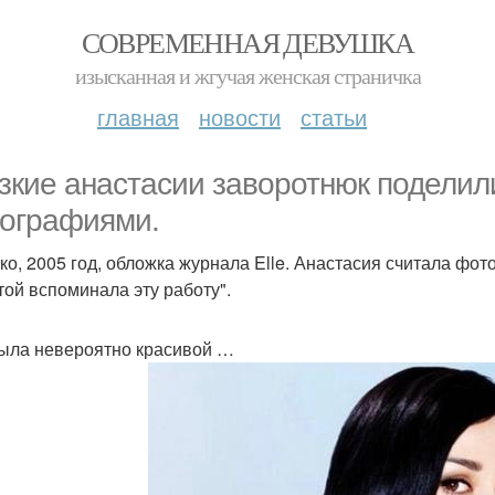
СОВРЕМЕННАЯ ДЕВУШКА
изысканная и жгучая женская страничка
главная
новости
статьи
зкие анастасии заворотнюк подели
ографиями.
ко, 2005 год, обложка журнала Elle. Анастасия считала фот
той вспоминала эту работу".
ыла невероятно красивой …