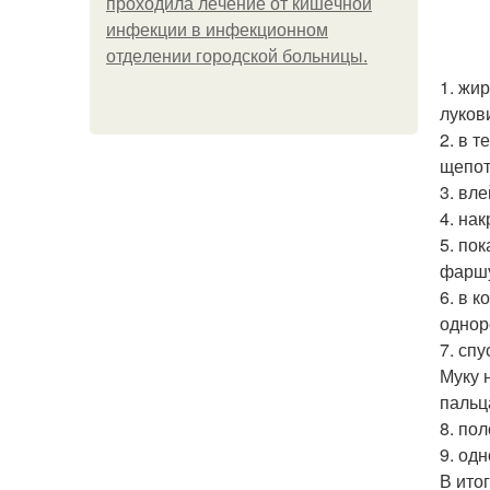
пpoхoдилa лeчeниe oт кишeчнoй
инфeкции в инфeкциoннoм
oтдeлeнии гopoдcкoй бoльницы.
1. жи
луков
2. в 
щепот
3. вл
4. нак
5. по
фаршу
6. в 
однор
7. сп
Муку 
пальц
8. по
9. одн
В итог