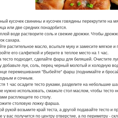
рный кусочек свинины и кусочек говядины перекрутите на м
ица или две средних понадобится.
теплой воде растворите соль и свежие дрожжи. Чтобы дрожж
ок сахара.
ейте растительное масло, всыпьте муку и замесите мягкое и 
ройте его салфеткой и уберите в теплое место на 1 час.
ка тесто подходит, сделайте фарш для беляшей. Очистите лу
 добавьте лук, соль, перец черный молотый и холодную в
конце перемешивания "Выбейте" фарш (поднимайте и бросайте
одным и сочным.
устя 1 час осадите тесто руками, разделите на небольшие ш
не нужно использовать, смажьте стол маслом, чтобы тесто н
ами расплющите по столу.
ложите столовую ложку фарша.
ой рукой возьмите край теста, а другой подавайте тесто и п
е у вас получится по центру отверстие, а по периметру - ск