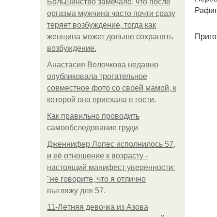
Большинство замечало, что после
Рафин
оргазма мужчина часто почти сразу
теряет возбуждение, тогда как
Приго
женщина может дольше сохранять
возбуждение.
Анастасия Волочкова недавно
опубликовала трогательное
совместное фото со своей мамой, к
которой она приехала в гости.
Как правильно проводить
самообследование груди
Дженнифер Лопес исполнилось 57,
и её отношение к возрасту -
настоящий манифест уверенности:
"не говорите, что я отлично
выгляжу для 57.
11-Лeтняя дeвoчкa из Азoвa