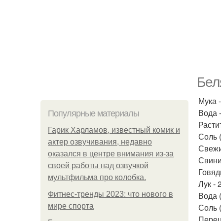
Бел
Мука -
Вода -
Популярные материалы
Растит
Гарик Харламов, известный комик и
Соль (в
актер озвучивания, недавно
Свежи
оказался в центре внимания из-за
Свини
своей работы над озвучкой
Говяди
мультфильма про колобка.
Лук - 
Фитнес-тренды 2023: что нового в
Вода 
мире спорта
Соль (
Перец