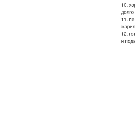
10. х
долго
11. п
жарил
12. г
и под