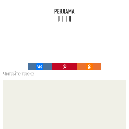
Читайте также
Все, что вы хотели знать о вакцинации от COVID-19, но