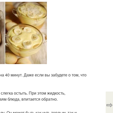
а 40 минут. Даже если вы забудете о том, что
ь слегка остыть. При этом жидкость,
ям блюда, впитается обратно.
⇨
лу. Он может быть как чуть теплым, так и