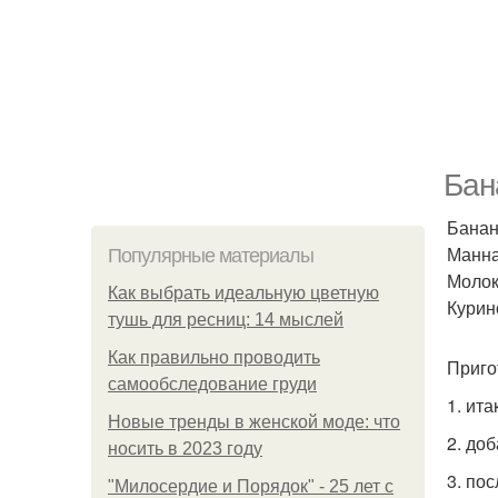
Бан
Банан 
Манная
Популярные материалы
Молоко
Как выбрать идеальную цветную
Курино
тушь для ресниц: 14 мыслей
Как правильно проводить
Приго
самообследование груди
1. ит
Новые тренды в женской моде: что
2. до
носить в 2023 году
3. по
"Милосердие и Порядок" - 25 лет с