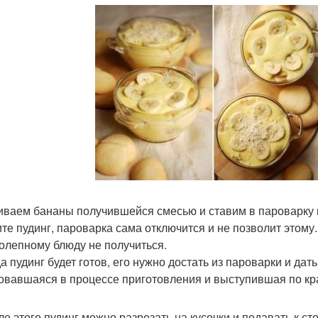
ливаем бананы получившейся смесью и ставим в пароварку н
ите пудинг, пароварка сама отключится и не позволит этому.
олепному блюду не получиться.
да пудинг будет готов, его нужно достать из пароварки и дат
овавшаяся в процессе приготовления и выступившая по кра
ле этого пудинг можно разрезать на кусочки и подавать к сто