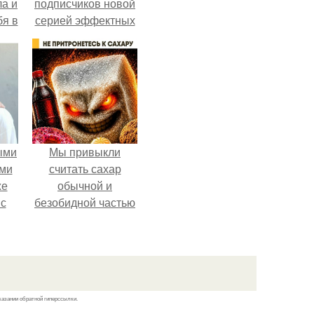
ла и
подписчиков новой
бя в
серией эффектных
снимков - и, как
обычно, вызвала
бурное обсуждение
в соцсетях.
ыми
Мы привыкли
ми
считать сахар
же
обычной и
 с
безобидной частью
ежедневного
ила
рациона.
казании обратной гиперссылки.