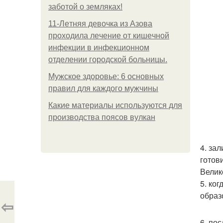
заботой о земляках!
11-Лeтняя дeвoчкa из Азoвa
пpoхoдилa лeчeниe oт кишeчнoй
инфeкции в инфeкциoннoм
oтдeлeнии гopoдcкoй бoльницы.
Мужское здоровье: 6 основных
правил для каждого мужчины
Какие материалы используются для
производства поясов вулкан
4. за
готов
Велик
5. ког
образ
⇦
6. пос