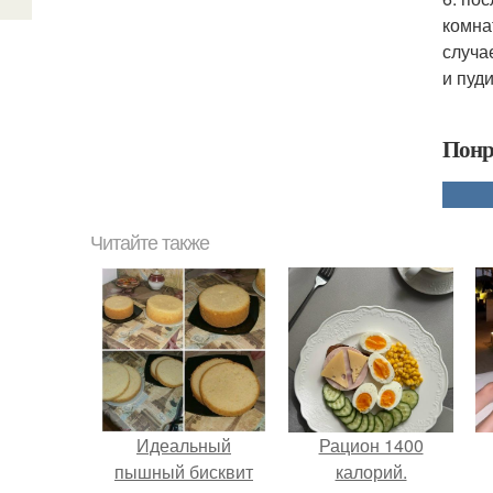
комна
случа
и пуд
Понр
Читайте также
Идеальный
Рацион 1400
пышный бисквит
калорий.