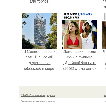
для тортов.
п
л
Г
В Сиднее возвели
Девон аоки в роли
Л
самый высокий
суки в фильме
деревянный
"Двойной Форсаж"
небоскреб в мире -
(2003) стала одной
Atlassian Central.
из самых ярких и
запоминающихся
героинь всей
б
франшизы.
© 2026 Современная девушка
К
П
Изысканная и жгучая женская страничка