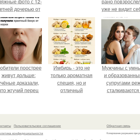
ляжные фото с 12-
рано повзросле
етней дочерью от
уже не видит се
арика Харламова.
школе.
юбители поострее
Имбирь - это не
Мужчины с умн
живут дольше:
только ароматная
и образованны
учёные доказали,
специя, но и
супругами ре
что жгучий перец
отличный
сталкиваются
снижает риск
ингредиент для
внезапной
умереть от
полезных напитков
смертью, заяв
олезней сердца и
и блюд.
эксперт воз.
рака.
онтакты
Пользовательское соглашение
Обратная связь
олитика конфидециальности
Копирование разрешено при у