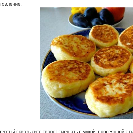
товление.
отёртый сквозь сито творог смешать с мукой, просеянной с р