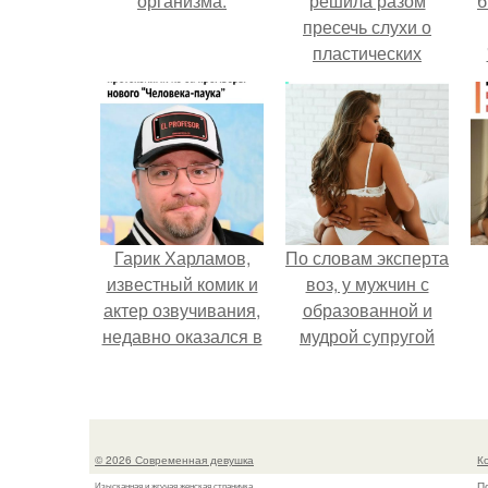
организма.
решила разом
б
пресечь слухи о
пластических
операциях и
публично
прояснила
ситуацию.
Гарик Харламов,
По словам эксперта
известный комик и
воз, у мужчин с
актер озвучивания,
образованной и
недавно оказался в
мудрой супругой
центре внимания
вероятность
из-за своей работы
скоропостижной
над озвучкой
смерти якобы на
мультфильма про
46% ниже.
© 2026 Современная девушка
К
колобка.
П
Изысканная и жгучая женская страничка