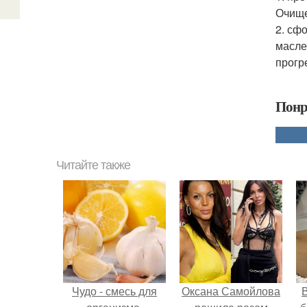
Очище
2. сф
масле
прогр
Понр
Читайте также
Чудо - смесь для
Оксана Самойлова
В