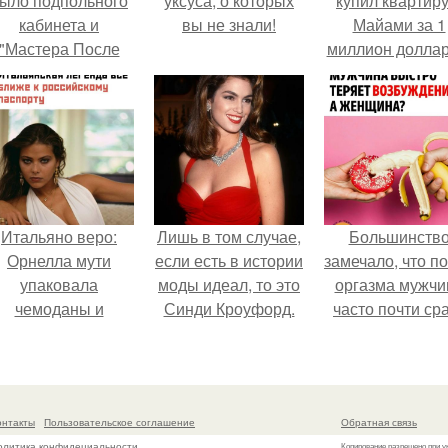
ыло подпольного
уксуса, о которых
купил квартиру
кабинета и
вы не знали!
Майами за 1
"Мастера После
миллион доллар
Двухнедельных
Курсов".
Итальяно веро:
Лишь в том случае,
Большинств
Орнелла мути
если есть в истории
замечало, что п
упаковала
моды идеал, то это
оргазма мужчи
чемоданы и
Синди Кроуфорд.
часто почти ср
готовится
теряет
обзавестись
возбуждение, то
красным
как женщина мо
паспортом.
дольше сохран
онтакты
Пользовательское соглашение
Обратная связь
возбуждение
олитика конфидециальности
Копирование разрешено при у