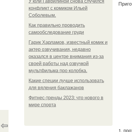
У юли Гаврилиной снова случился
Приго
конфликт с комиком Ильей
Соболевым.
Как правильно проводить
самообследование груди
Гарик Харламов, известный комик и
актер озвучивания, недавно
оказался в центре внимания из-за
своей работы над озвучкой
мультфильма про колобка.
Какие специи лучше использовать
для вяления баклажанов
Фитнес-тренды 2023: что нового в
мире спорта
⇦
1. пр