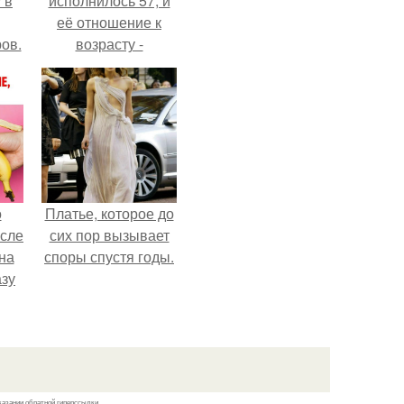
 в
исполнилось 57, и
её отношение к
ов.
возрасту -
настоящий
манифест
уверенности: "не
говорите, что я
отлично выгляжу
для 57.
о
Платье, которое до
осле
сих пор вызывает
на
споры спустя годы.
азу
гда
жет
ять
.
казании обратной гиперссылки.