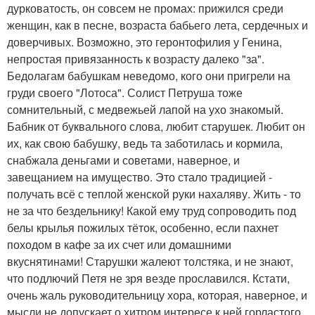
дурковатость, он совсем не промах: прижился среди
женщин, как в песне, возраста бабьего лета, сердечных и
доверчивых. Возможно, это геронтофилия у Генина,
непростая привязанность к возрасту далеко "за".
Бедолагам бабушкам неведомо, кого они пригрели на
груди своего "Лотоса". Солист Петруша тоже
сомнительный, с медвежьей лапой на ухо знакомый.
Бабник от буквального слова, любит старушек. Любит он
их, как свою бабушку, ведь та заботилась и кормила,
снабжала деньгами и советами, наверное, и
завещанием на имущество. Это стало традицией -
получать всё с теплой женской руки нахаляву. Жить - то
не за что бездельнику! Какой ему труд сопроводить под
белы крылья пожилых тёток, особенно, если пахнет
походом в кафе за их счет или домашними
вкуснятинами! Старушки жалеют толстяка, и не знают,
что подлючий Петя не зря везде прославился. Кстати,
очень жаль руководительницу хора, которая, наверное, и
мысли не допускает о хитром интересе к ней горластого