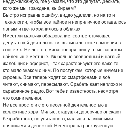
недружелюбную, где указали, что это депутат. Дескать,
кого же мы, граждане, выбираем?
Быстро исправив ошибку, видео удалили, но на то и
технологии, чтобы все тайное и неприличное оставалось
явным и где-то хранилось в облаках.
Имеет ли мальчик образование, соответствующее
депутатской деятельности, вызывало тоже сомнения в
соцсетях. Не лестно, мягко говоря, пишут о московском
найдёныше местные. Уж больно зловредный и наглый,
жалобщик и аферист, - так характеризуют его даже те,
кто мало знаком с ним. По поступкам, которые ничем не
скроешь. Все теперь ходят со смартфонами и всё
читают, снимают, пересылают. Срабатывает неплохо и
сарафанное радио. Вот тебе и известность, несмотря,
что сомнительная.
Не все просто и с его песенной деятельностью в
коллективе хора. Милые, старушки доверчиво опекают
безработного, но упитанного, малыша различными
пряниками и денежкой. Несмотря на раскрученную