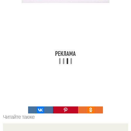
Читайте также