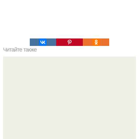
Читайте также
Девять продуктов долголетия. 9 продуктов долголетия,
доступных каждому: