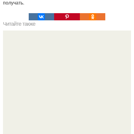
получать.
Читайте также
Выбирай упражнения, чтобы прокачать именно твой тип
попы.