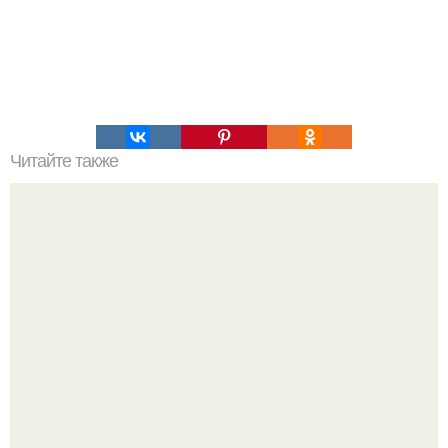
Читайте также
Надя Сысоева честно признается: секрет её идеальной
формы - в полном отказе от жестких диет и
изнурительных программ.