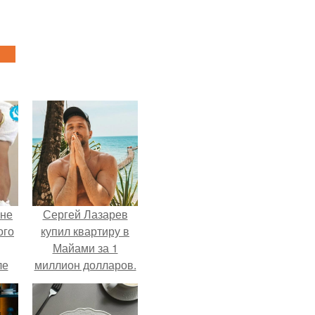
 не
Сергей Лазарев
ого
купил квартиру в
Майами за 1
ле
миллион долларов.
ых