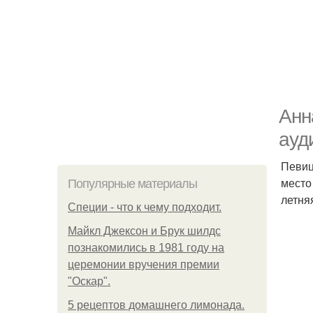
Анн
ауд
Певиц
место
Популярные материалы
летня
Специи - что к чему подходит.
Майкл Джексон и Брук шилдс
познакомились в 1981 году на
церемонии вручения премии
"Оскар".
5 рецептов домашнего лимонада.