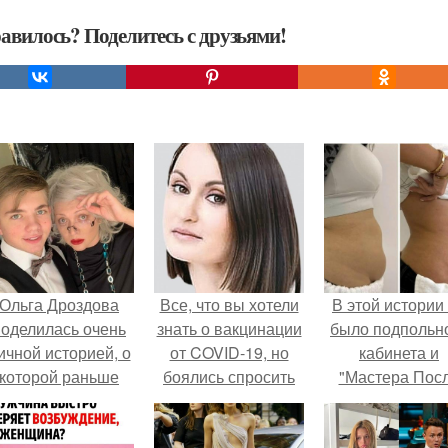
авилось? Поделитесь с друзьями!
Ольга Дроздова
Все, что вы хотели
В этой истории
поделилась очень
знать о вакцинации
было подпольн
ичной историей, о
от COVID-19, но
кабинета и
которой раньше
боялись спросить
"Мастера Пос
очти не говорила.
Двухнедельн
Курсов".