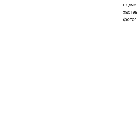
подче
заста
фотог