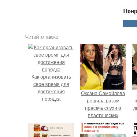
Понр
Читайте также
Как организовать
свое время для
достижения
Оксана Самойлова
порядка
решила разом
пресечь слухи о
л
пластических
операциях и
п
публично