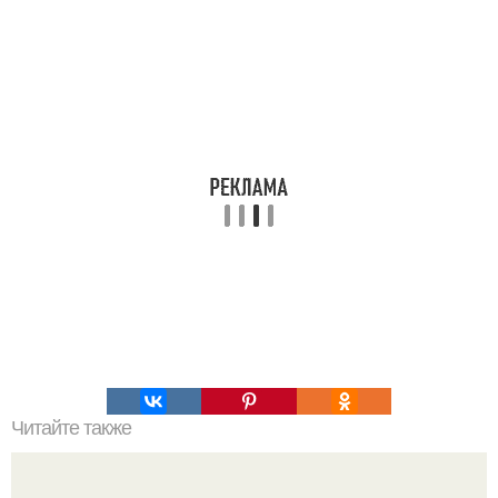
Читайте также