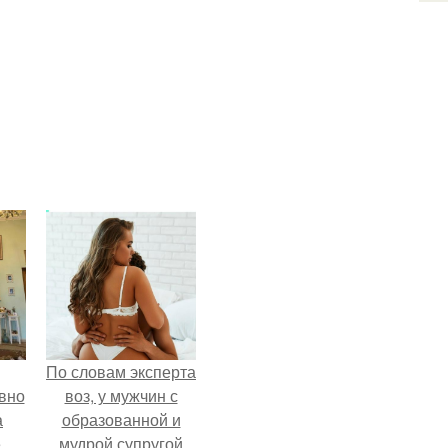
По словам эксперта
вно
воз, у мужчин с
а
образованной и
е
мудрой супругой