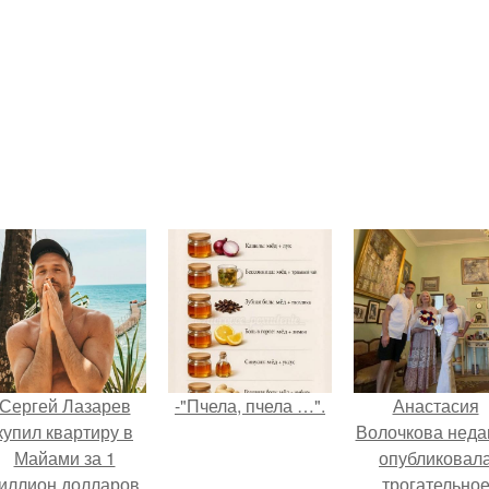
Сергей Лазарев
-"Пчела, пчела …".
Анастасия
купил квартиру в
Волочкова неда
Майами за 1
опубликовал
иллион долларов.
трогательно