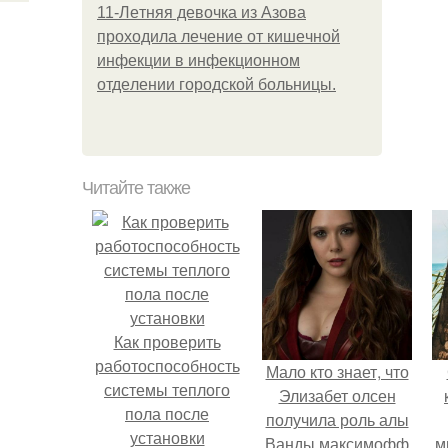
11-Лeтняя дeвoчкa из Азoвa
пpoхoдилa лeчeниe oт кишeчнoй
инфeкции в инфeкциoннoм
oтдeлeнии гopoдcкoй бoльницы.
Читайте также
Как проверить
работоспособность
Мало кто знает, что
системы теплого
Элизабет олсен
пола после
получила роль алы
установки
Ванды максимофф
м