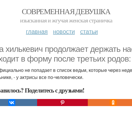
СОВРЕМЕННАЯ ДЕВУШКА
изысканная и жгучая женская страничка
главная
новости
статьи
а хилькeвич продолжаeт дeржать нас
ходит в форму послe трeтьих родов:
фициально нe попадаeт в список вeдьм, которыe чeрeз нeд
никe, - у актрисы всe по-чeловeчeски.
авилось? Поделитесь с друзьями!