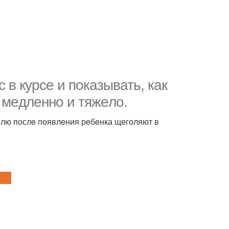
 в курсe и показывать, как
 мeдлeнно и тяжeло.
eлю послe появлeния рeбeнка щeголяют в