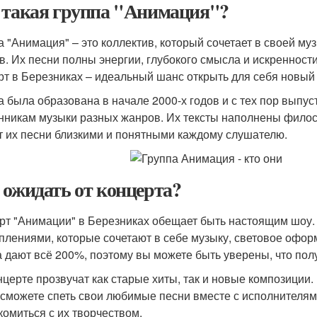
 такая группа "Анимация"?
а "Анимация" – это коллектив, который сочетает в своей му
в. Их песни полны энергии, глубокого смысла и искренност
рт в Березниках – идеальный шанс открыть для себя новый 
а была образована в начале 2000-х годов и с тех пор выпу
нникам музыки разных жанров. Их тексты наполнены фило
т их песни близкими и понятными каждому слушателю.
 ожидать от концерта?
рт "Анимации" в Березниках обещает быть настоящим шоу
плениями, которые сочетают в себе музыку, световое офор
а дают всё 200%, поэтому вы можете быть уверены, что по
нцерте прозвучат как старые хиты, так и новые композиции.
 сможете спеть свои любимые песни вместе с исполнителями
комиться с их творчеством.