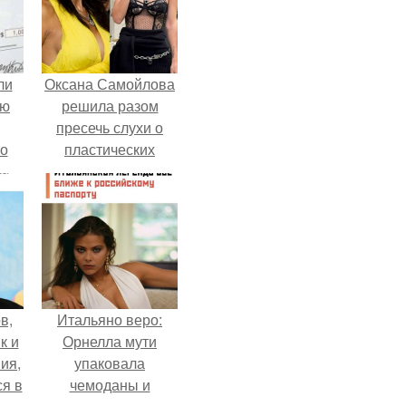
ли
Оксана Самойлова
юю
решила разом
пресечь слухи о
то
пластических
операциях и
?
публично
прояснила
ситуацию.
в,
Итальяно веро:
к и
Орнелла мути
ия,
упаковала
я в
чемоданы и