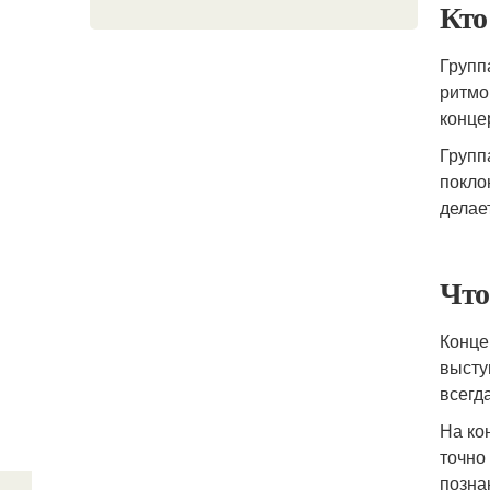
Кто
Групп
ритмо
конце
Групп
покло
делае
Что
Конце
высту
всегд
На ко
точно
позна