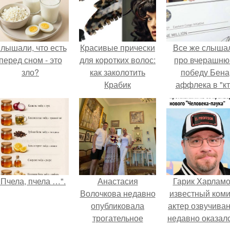
лышали, что есть
Красивые прически
Все же слыша
перед сном - это
для коротких волос:
про вчерашн
зло?
как заколотить
победу Бена
Крабик
аффлека в "к
хочет стать
миллионером
"Пчела, пчела …".
Анастасия
Гарик Харламо
Волочкова недавно
известный коми
опубликовала
актер озвучиван
трогательное
недавно оказалс