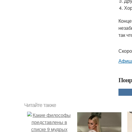
Дру
Хор
Конце
незаб
так ч
Скоро
Афиша
Понр
Читайте также