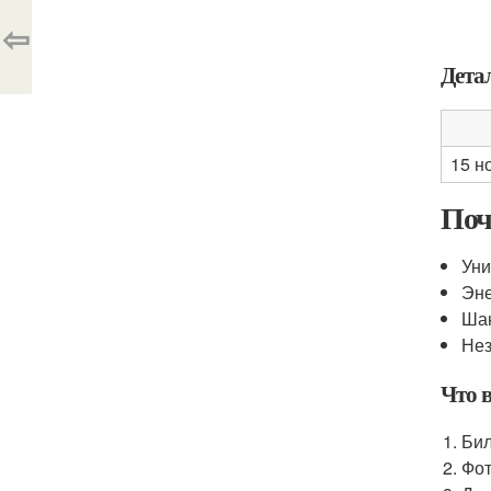
⇦
Дета
15 н
Поч
Уни
Эне
Шан
Нез
Что в
Бил
Фот