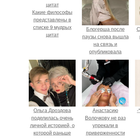
Какие философы
представлены в
списке 9 мудрых
Блогерша после
С
цитат
паузы снова вышла
на связь и
опубликовала
свежую серию
кадров из спальни.
Ольга Дроздова
Анастасию
-
поделилась очень
Волочкову не раз
личной историей, о
упрекали в
которой раньше
приверженности