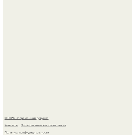
Бывшая актриса для самых взрослых амаранта Хэнк
стала сенатором в Колумбии.
У юли Гаврилиной снова случился конфликт с комиком
Ильей Соболевым.
© 2026 Современная девушка
Контакты
Пользовательское соглашение
Политика конфидециальности