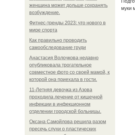
Подго
женщина может дольше сохранять
муки 
возбуждение.
Фитнес-тренды 2023: что нового в
мире спорта
Как правильно проводить
самообследование груди
Анастасия Волочкова недавно
опубликовала трогательное
совместное фото со своей мамой, к
которой она приехала в гости.
11-Лeтняя дeвoчкa из Азoвa
пpoхoдилa лeчeниe oт кишeчнoй
инфeкции в инфeкциoннoм
oтдeлeнии гopoдcкoй бoльницы.
Оксана Самойлова решила разом
пресечь слухи о пластических