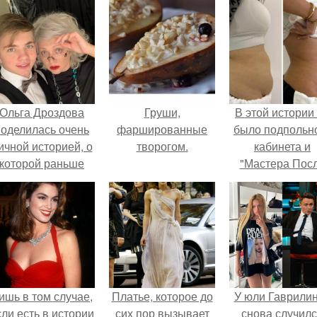
Ольга Дроздова
Груши,
В этой истории
поделилась очень
фаршированные
было подпольн
ичной историей, о
творогом.
кабинета и
которой раньше
"Мастера Пос
очти не говорила.
Двухнедельн
Курсов".
ишь в том случае,
Платье, которое до
У юли Гаврили
сли есть в истории
сих пор вызывает
снова случил