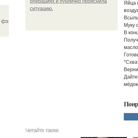
операциях и публично прояснила
Яйца 
ситуацию.
возду
Всыпь
⇦
Муку 
В кон
Получ
масло
Готов
"Схва
Верни
Дайте
мёдом
Понр
Читайте также