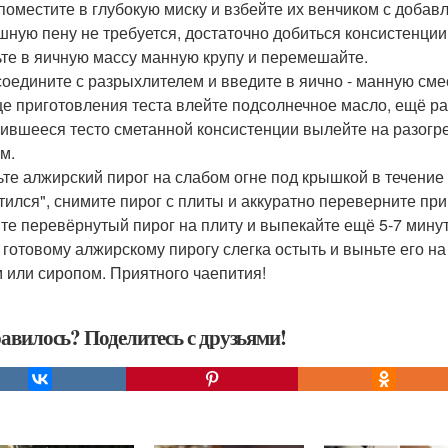
поместите в глубокую миску и взбейте их венчиком с добав
шную пену не требуется, достаточно добиться консистенции
те в яичную массу манную крупу и перемешайте.
соедините с разрыхлителем и введите в яично - манную см
це приготовления теста влейте подсолнечное масло, ещё р
ившееся тесто сметанной консистенции вылейте на разогр
м.
ьте алжирский пирог на слабом огне под крышкой в течение 
тился", снимите пирог с плиты и аккуратно переверните пр
те перевёрнутый пирог на плиту и выпекайте ещё 5-7 мину
 готовому алжирскому пирогу слегка остыть и выньте его на
 или сиропом. Приятного чаепития!
авилось? Поделитесь с друзьями!