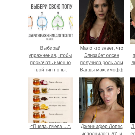
Выбирай
Мало кто знает, что
упражнения, чтобы
Элизабет олсен
прокачать именно
получила роль алы
л
твой тип попы.
Ванды максимофф
не сразу.
п
-"Пчела, пчела …".
Дженнифер Лопес
Л
исполнилось 57, и
е