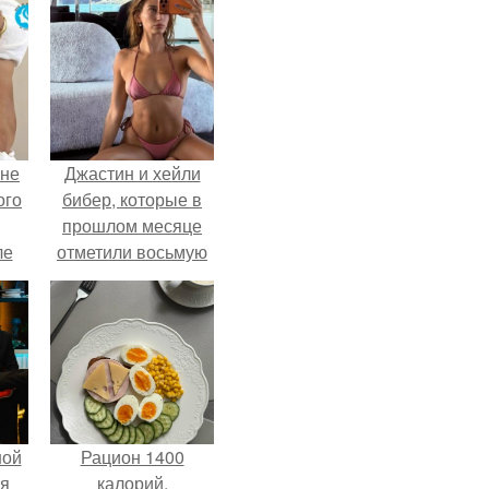
 не
Джастин и хейли
ого
бибер, которые в
прошлом месяце
ле
отметили восьмую
ых
годовщину
помолвки, показали
новые фото с
совместного
отдыха.
ной
Рацион 1400
ся
калорий.